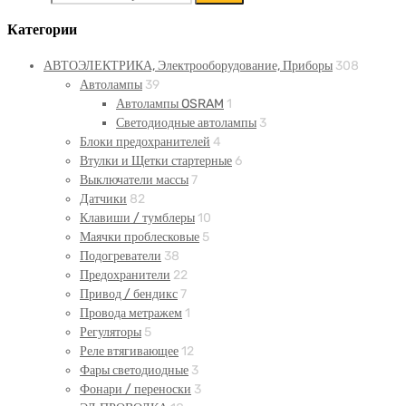
Категории
АВТОЭЛЕКТРИКА, Электрооборудование, Приборы
308
Автолампы
39
Автолампы OSRAM
1
Светодиодные автолампы
3
Блоки предохранителей
4
Втулки и Щетки стартерные
6
Выключатели массы
7
Датчики
82
Клавиши / тумблеры
10
Маячки проблесковые
5
Подогреватели
38
Предохранители
22
Привод / бендикс
7
Провода метражем
1
Регуляторы
5
Реле втягивающее
12
Фары светодиодные
3
Фонари / переноски
3