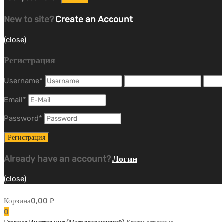
New to site?
Create an Account
(close)
Регистрация
Username
*
Email
*
Password
*
Already have an account?
Логин
(close)
Корзина
0,00
₽
0