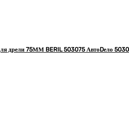
 для дрели 75ММ BERIL 503075 АвтоDело 503