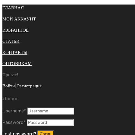
ГЛАВНАЯ
МОЙ АККАУНТ
ИЗБРАННОЕ
СТАТЬИ
КОНТАКТЫ
ОПТОВИКАМ
Привет!
Войти
|
Регистрация
Логин
Username
*
Password
*
Lost password?