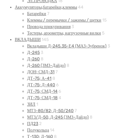
ЭЛ.ПРОВОДКА
18
Аккумуляторы,батарейки,клеммы
44
Батарейки
7
Клеммы / перемычки / зажимы / щетки
15
Провода прикуривания
3
Тестеры, арэометры, нагрузочные вилки
5
ВКЛАДЫШИ
145
Вкладыши Д-245.35-Е4 (МАЗ-Зубренок)
3
Д-245
3
Д-260
8
Д-260 (ЗМЗ-Дайдо)
8
ДОН; СМД-31
7
ДТ-75; А-41
8
ДТ-75; Д-440
6
ДТ-75; СМД-14
6
ДТ-75; СМД-18
4
ЗИЛ
1
МТЗ-80/82; Д-50/240
7
МТЗ/Д-50, Д-245 (ЗМЗ-Дайдо)
8
ПД23
2
Полукольца
14
Т-130; Д-160
8