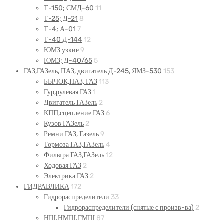
Т-150; СМД-60
11
Т-25; Д-21
8
Т-4; А-01
7
Т-40 Д-144
12
ЮМЗ узкие
9
ЮМЗ; Д-40/65
5
ГАЗ,ГАЗель, ПАЗ, двигатель Д-245, ЯМЗ-530
153
БЫЧОК,ПАЗ, ГАЗ
113
Гур,рулевая ГАЗ
1
Двигатель ГАЗель
2
КПП,сцепление ГАЗ
6
Кузов ГАЗель
2
Ремни ГАЗ, Газель
9
Тормоза ГАЗ,ГАЗель
4
Фильтра ГАЗ,ГАЗель
12
Ходовая ГАЗ
2
Электрика ГАЗ
2
ГИДРАВЛИКА
172
Гидрораспределители
33
Гидрораспределители (снятые с произв-ва)
2
НШ.НМШ.ГМШ
87