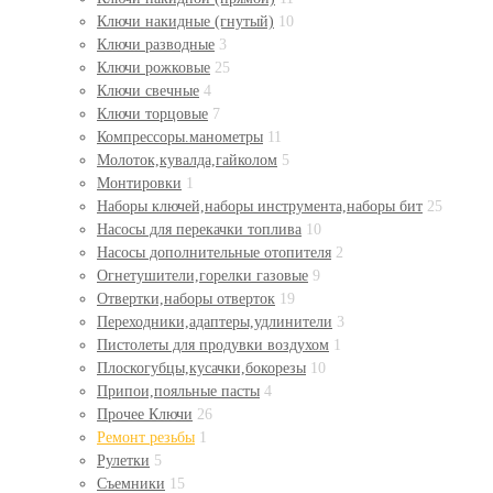
Ключи накидные (гнутый)
10
Ключи разводные
3
Ключи рожковые
25
Ключи свечные
4
Ключи торцовые
7
Компрессоры.манометры
11
Молоток,кувалда,гайколом
5
Монтировки
1
Наборы ключей,наборы инструмента,наборы бит
25
Насосы для перекачки топлива
10
Насосы дополнительные отопителя
2
Огнетушители,горелки газовые
9
Отвертки,наборы отверток
19
Переходники,адаптеры,удлинители
3
Пистолеты для продувки воздухом
1
Плоскогубцы,кусачки,бокорезы
10
Припои,пояльные пасты
4
Прочее Ключи
26
Ремонт резьбы
1
Рулетки
5
Съемники
15