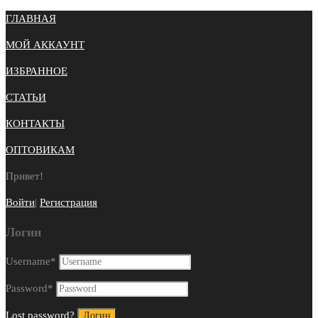
ГЛАВНАЯ
МОЙ АККАУНТ
ИЗБРАННОЕ
СТАТЬИ
КОНТАКТЫ
ОПТОВИКАМ
Привет!
Войти
|
Регистрация
Логин
Username
*
Password
*
Lost password?