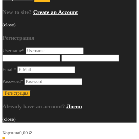
New to site?
Create an Account
(close)
Регистрация
Username
*
Email
*
Password
*
Already have an account?
Логин
(close)
Корзина
0,00
₽