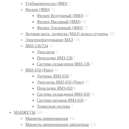
Турбокомпрессор (ЯМЗ)
2
Фильтр (ЯМЗ)
51
Фильтр Воздушный (ЯМЗ)
10
Фильтр Масляный (ЯМЗ)
16
Фильтр Топливный (ЯМЗ)
25
Ходовая часть: подвеска (МАЗ) колеса ступицы
201
Электрооборудование МАЗ
136
ЯМЗ-536/534
15
Двигатель
5
Прокладки ЯМЗ-536
7
Система охлаждения ЯМЗ-536
3
ЯМЗ-650 (Рено)
61
Датчики ЯМЗ-650
7
Двигатель ЯМЗ-650 (Рено)
31
Прокладки ЯМЗ-650
6
Система охлаждения ЯМЗ-650
12
Система питания ЯМЗ-650
4
Тормозная система
1
МАНЖЕТЫ
269
Манжеты армированные
110
Манжеты армированные импортные
159