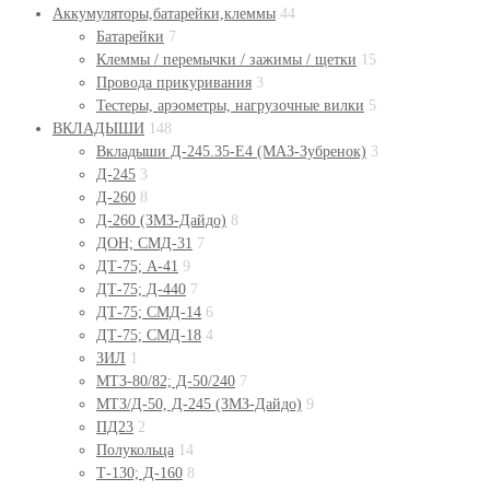
Аккумуляторы,батарейки,клеммы
44
Батарейки
7
Клеммы / перемычки / зажимы / щетки
15
Провода прикуривания
3
Тестеры, арэометры, нагрузочные вилки
5
ВКЛАДЫШИ
148
Вкладыши Д-245.35-Е4 (МАЗ-Зубренок)
3
Д-245
3
Д-260
8
Д-260 (ЗМЗ-Дайдо)
8
ДОН; СМД-31
7
ДТ-75; А-41
9
ДТ-75; Д-440
7
ДТ-75; СМД-14
6
ДТ-75; СМД-18
4
ЗИЛ
1
МТЗ-80/82; Д-50/240
7
МТЗ/Д-50, Д-245 (ЗМЗ-Дайдо)
9
ПД23
2
Полукольца
14
Т-130; Д-160
8