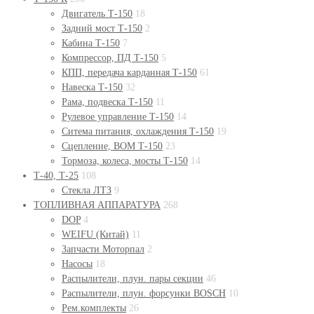
Двигатель Т-150
18
Задний мост Т-150
2
Кабина Т-150
7
Компрессор, ПД Т-150
5
КПП, передача карданная Т-150
61
Навеска Т-150
32
Рама, подвеска Т-150
11
Рулевое управление Т-150
14
Ситема питания, охлаждения Т-150
19
Сцепление, ВОМ Т-150
23
Тормоза, колеса, мосты Т-150
14
Т-40, Т-25
108
Стекла ЛТЗ
9
ТОПЛИВНАЯ АППАРАТУРА
268
DOP
4
WEIFU (Китай)
11
Запчасти Моторпал
2
Насосы
18
Распылители, плун. пары секции
46
Распылители, плун. форсунки BOSСH
10
Рем.комплекты
26