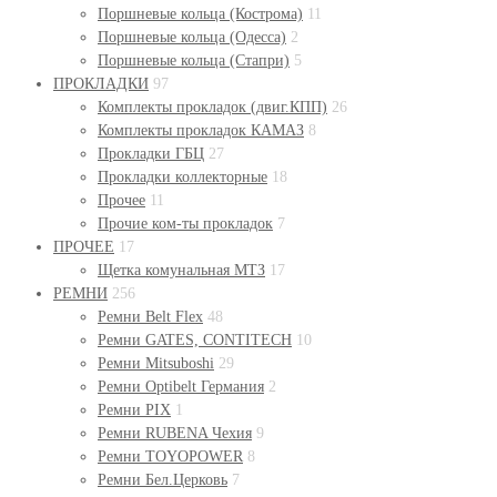
Поршневые кольца (Кострома)
11
Поршневые кольца (Одесса)
2
Поршневые кольца (Стапри)
5
ПРОКЛАДКИ
97
Комплекты прокладок (двиг.КПП)
26
Комплекты прокладок КАМАЗ
8
Прокладки ГБЦ
27
Прокладки коллекторные
18
Прочее
11
Прочие ком-ты прокладок
7
ПРОЧЕЕ
17
Щетка комунальная МТЗ
17
РЕМНИ
256
Ремни Belt Flex
48
Ремни GATES, CONTITECH
10
Ремни Mitsuboshi
29
Ремни Optibelt Германия
2
Ремни PIX
1
Ремни RUBENA Чехия
9
Ремни TOYOPOWER
8
Ремни Бел.Церковь
7