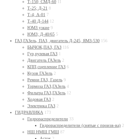
Т-150; СМД-60
11
Т-25; Д-21
8
Т-4; А-01
7
Т-40 Д-144
12
ЮМЗ узкие
9
ЮМЗ; Д-40/65
5
ГАЗ,ГАЗель, ПАЗ, двигатель Д-245, ЯМЗ-530
156
БЫЧОК,ПАЗ, ГАЗ
116
Гур,рулевая ГАЗ
1
Двигатель ГАЗель
2
КПП,сцепление ГАЗ
6
Кузов ГАЗель
2
Ремни ГАЗ, Газель
9
Тормоза ГАЗ,ГАЗель
4
Фильтра ГАЗ,ГАЗель
12
Ходовая ГАЗ
2
Электрика ГАЗ
2
ГИДРАВЛИКА
173
Гидрораспределители
33
Гидрораспределители (снятые с произв-ва)
2
НШ.НМШ.ГМШ
87
Асток
2