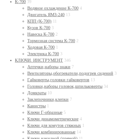
К-700
39
Водяное охлаждение К-700
4
Двигатель ЯМЗ-240
13
КПП (К-700)
11
Кузов К-700
3
Навеска К-700
2
Тормозная система К-700
2
Ходовая К-700
1
Электрика К-700
3
КЛЮЧИ. ИНСТРУМЕНТ
346
Аптечки,наборы,знаки
7
Вентиляторы,обогреватели,подогрев сидений
3
Гайковерты,головки гайковертов
13
Головки,наборы головок,шпильковерты
34
Домкраты
10
Заклепочники,клепки
7
Канистры
1
Ключи Г-образные
5
Ключи динамометрические
4
Ключи для хомутов стяжных
1
Ключи комбинированные
14
Ключи накидной (прямой)
11