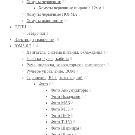
Хомуты червячные
23
Хомуты червячные широкие 12мм
1
Хомуты червячные НОРМА
6
Хомуты шарнирные
22
ЦЕПИ
28
Звездочки
1
Электроды,сварочное
19
ЮМЗ-6Л
114
Двигатель, система питания, охлаждения
19
Навеска, кузов, кабина
8
Рама ,подвеска, колеса,тормоза,компрессор
6
Рулевое управление, ВОМ
4
Сцепление, КПП, мост задний
77
Фото
63
Фото Аккумуляторы
5
Фото Вкладыши
12
Фото МАЗ
8
Фото МТЗ
9
Фото ПРФ
8
Фото Т-150
8
Фото Шарниры
6
Фото Шины
4