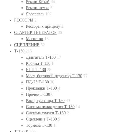
Ремни Китай
35
Ремни немка
5
Ярославль
102
РЕССОРЫ
2
Рессоры к прицепу
2
СТАРТЕР-ГЕНЕРАТОР
36
Магнетон
15
СЦЕПЛЕНИЕ
52
Т-130
215
Двигатель Т-130
17
Кабина Т-130
1
КПП Т-130
28
Мост, бортовой редуктор Т-130
77
ПД-23 Т-130
30
Прокладки Т-130
4
Прочее Т-130
6
Рама, гусеница Т-130
30
Система охлаждения Т-130
14
Система смазки Т-130
2
Сцепление Т-130
5
Тормоза Т-130
1
Т-150 К
206