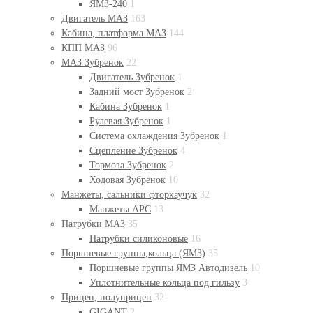
ЯМЗ-240
1
Двигатель МАЗ
163
Кабина, платформа МАЗ
144
КПП МАЗ
96
МАЗ Зубренок
22
Двигатель Зубренок
1
Задний мост Зубренок
2
Кабина Зубренок
1
Рулевая Зубренок
1
Система охлаждения Зубренок
1
Сцепление Зубренок
4
Тормоза Зубренок
2
Ходовая Зубренок
10
Манжеты, сальники фторкаучук
32
Манжеты АРС
13
Патрубки МАЗ
35
Патрубки силиконовые
16
Поршневые группы,кольца (ЯМЗ)
35
Поршневые группы ЯМЗ Автодизель
10
Уплотнительные кольца под гильзу
3
Прицеп, полуприцеп
32
GIGANT
2