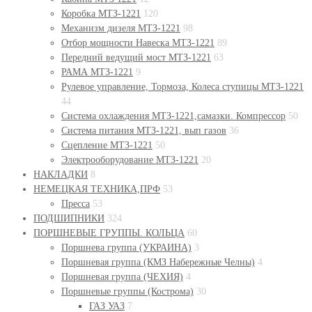
Коробка МТЗ-1221
120
Механизм дизеля МТЗ-1221
98
Отбор мощности Навеска МТЗ-1221
89
Передний ведущий мост МТЗ-1221
63
РАМА МТЗ-1221
9
Рулевое управление, Тормоза, Колеса ступицы МТЗ-1221
44
Система охлаждения МТЗ-1221,самазки. Компрессор
50
Система питания МТЗ-1221, вып газов
36
Сцепление МТЗ-1221
50
Электрооборудование МТЗ-1221
20
НАКЛАДКИ
8
НЕМЕЦКАЯ ТЕХНИКА,ПРФ
53
Пресса
53
ПОДШИПНИКИ
324
ПОРШНЕВЫЕ ГРУППЫ. КОЛЬЦА
60
Поршнева группа (УКРАИНА)
3
Поршневая группа (КМЗ Набережные Челны)
4
Поршневая группа (ЧЕХИЯ)
4
Поршневые группы (Кострома)
30
ГАЗ УАЗ
7