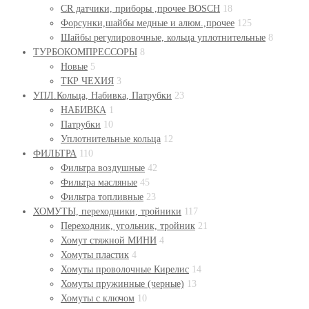
СR датчики, приборы ,прочее BOSСH
18
Форсунки,шайбы медные и алюм.,прочее
125
Шайбы регулировочные, кольца уплотнительные
8
ТУРБОКОМПРЕССОРЫ
8
Новые
5
ТКР ЧЕХИЯ
3
УПЛ.Кольца, Набивка, Патрубки
23
НАБИВКА
1
Патрубки
10
Уплотнительные кольца
12
ФИЛЬТРА
110
Фильтра воздушные
42
Фильтра масляные
45
Фильтра топливные
23
ХОМУТЫ, переходники, тройники
117
Переходник, угольник, тройник
21
Хомут стяжной МИНИ
4
Хомуты пластик
4
Хомуты проволочные Кирелис
14
Хомуты пружинные (черные)
13
Хомуты с ключом
10