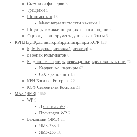
Съемники фильтров
3
Трещетки
5
Шиномонтаж
18
Манометры,пистолеты накачки
1
Шприцы,головки шприцов,шланги шприцов
11
Ящики для инструмента,универсал.боксы
3
КРН,Плуг,Культиватор,Кардан.шарниры КСФ
128
БДМ Борона дисковая (дискатор)
4
Европак Культиватор
6
Карданные шарниры,переходники,крестовины к ним
75
Карданные шарниры
62
С/Х крестовины
13
КРН Косилка Роторная
22
КСФ Сегментная Косилка
21
МАЗ (ЯМЗ)
1658
WP
9
Двигатель WP
2
Прокладки WP
6
Вкладыши (ЯМЗ)
21
ЯМЗ-236
9
ЯМЗ-238
10