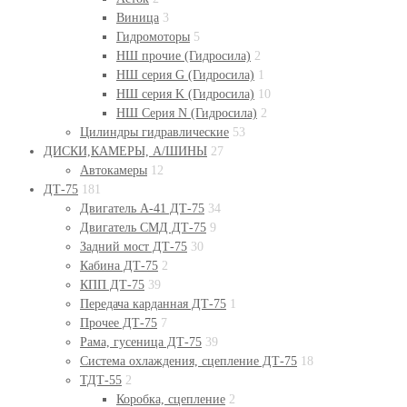
Виница
3
Гидромоторы
5
НШ прочие (Гидросила)
2
НШ серия G (Гидросила)
1
НШ серия K (Гидросила)
10
НШ Серия N (Гидросила)
2
Цилиндры гидравлические
53
ДИСКИ,КАМЕРЫ, А/ШИНЫ
27
Автокамеры
12
ДТ-75
181
Двигатель А-41 ДТ-75
34
Двигатель СМД ДТ-75
9
Задний мост ДТ-75
30
Кабина ДТ-75
2
КПП ДТ-75
39
Передача карданная ДТ-75
1
Прочее ДТ-75
7
Рама, гусеница ДТ-75
39
Система охлаждения, сцепление ДТ-75
18
ТДТ-55
2
Коробка, сцепление
2