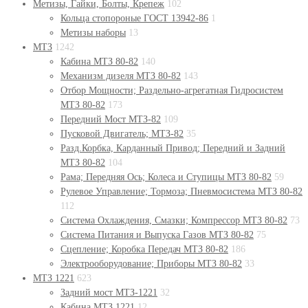
Метизы, Гайки, Болты, Крепеж
102
Кольца стопороные ГОСТ 13942-86
1
Метизы наборы
13
МТЗ
1242
Кабина МТЗ 80-82
140
Механизм дизеля МТЗ 80-82
143
Отбор Мощности; Раздельно-агрегатная Гидросистем
МТЗ 80-82
173
Передний Мост МТЗ-82
109
Пусковой Двигатель; МТЗ-82
35
Разд.Корбка, Карданный Привод; Передний и Задний
МТЗ 80-82
104
Рама; Передняя Ось; Колеса и Ступицы МТЗ 80-82
59
Рулевое Управление; Тормоза; Пневмосистема МТЗ 80-82
112
Система Охлаждения, Смазки; Компрессор МТЗ 80-82
73
Система Питания и Выпуска Газов МТЗ 80-82
75
Сцепление; Коробка Передач МТЗ 80-82
186
Электрооборудование; Приборы МТЗ 80-82
33
МТЗ 1221
623
Задний мост МТЗ-1221
32
Кабина МТЗ 1221
12