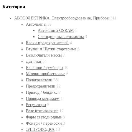
Категории
АВТОЭЛЕКТРИКА, Электрооборудование, Приборы
311
Автолампы
39
Автолампы OSRAM
1
Светодиодные автолампы
3
Блоки предохранителей
4
Втулки и Щетки стартерные
6
Выключатели массы
7
Датчики
84
Клавиши / тумблеры
10
Маячки проблесковые
6
Подогреватели
38
Предохранители
22
Привод / бендикс
7
Провода метражем
1
Регуляторы
5
Реле втягивающее
12
Фары светодиодные
3
Фонари / переноски
3
ЭЛ.ПРОВОДКА
18