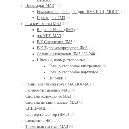
Прокладки МАЗ
116
Комплекты прокладок (двиг.ЯМЗ КПП, МОСТ)
13
Прокладки ТМЗ
16
Рем.комплекты МАЗ
112
Водяной Насос (ЯМЗ)
7
р/к КПП МАЗ
2
Р/К Сцепления ЯМЗ
3
Р/К Турбокомпрессоров ЯМЗ
2
Сальники клапанов ЯМЗ 236-240
1
Шпонки, кольца стопорные
68
Кольцо стопорное внутреннее
28
Кольцо стопорное наружное
22
Шпонки
18
Ремни крепления груза МАЗ,КАМАЗ
3
Рулевое управление МАЗ
30
Система охлаждения МАЗ
70
Система питания,смазки МАЗ
60
СПЕЦМАШ
14
Стартер,генератор (ЯМЗ)
34
Сцепление ЯМЗ
70
Тормозная система МАЗ
94