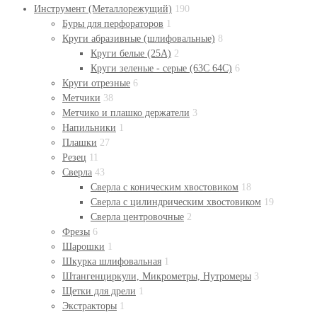
Инструмент (Металлорежущий)
190
Буры для перфораторов
1
Круги абразивные (шлифовальные)
8
Круги белые (25А)
2
Круги зеленые - серые (63С 64С)
6
Круги отрезные
6
Метчики
38
Метчико и плашко держатели
3
Напильники
1
Плашки
27
Резец
11
Сверла
43
Сверла с коническим хвостовиком
18
Сверла с цилиндрическим хвостовиком
19
Сверла центровочные
2
Фрезы
6
Шарошки
1
Шкурка шлифовальная
1
Штангенциркули, Микрометры, Нутромеры
3
Щетки для дрели
1
Экстракторы
1