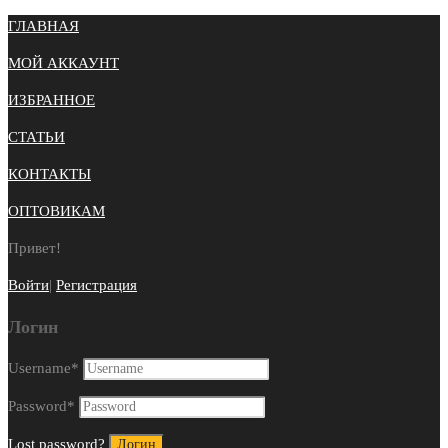
ГЛАВНАЯ
МОЙ АККАУНТ
ИЗБРАННОЕ
СТАТЬИ
КОНТАКТЫ
ОПТОВИКАМ
Привет!
Войти
|
Регистрация
Логин
Username
*
Password
*
Lost password?