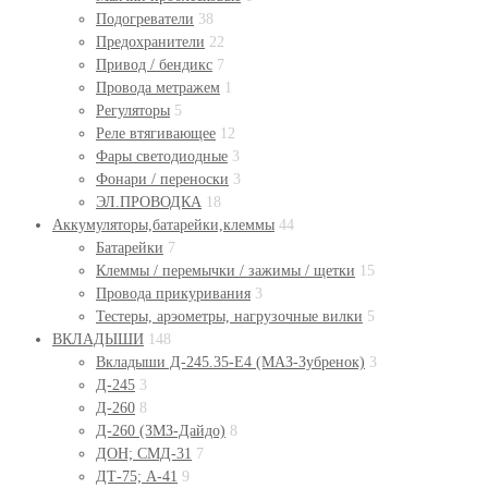
Подогреватели
38
Предохранители
22
Привод / бендикс
7
Провода метражем
1
Регуляторы
5
Реле втягивающее
12
Фары светодиодные
3
Фонари / переноски
3
ЭЛ.ПРОВОДКА
18
Аккумуляторы,батарейки,клеммы
44
Батарейки
7
Клеммы / перемычки / зажимы / щетки
15
Провода прикуривания
3
Тестеры, арэометры, нагрузочные вилки
5
ВКЛАДЫШИ
148
Вкладыши Д-245.35-Е4 (МАЗ-Зубренок)
3
Д-245
3
Д-260
8
Д-260 (ЗМЗ-Дайдо)
8
ДОН; СМД-31
7
ДТ-75; А-41
9