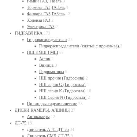
Ремни ГАЗ, Газель
9
Тормоза ГАЗ,ГАЗель
4
Фильтра ГАЗ,ГАЗель
12
Ходовая ГАЗ
2
Электрика ГАЗ
2
ГИДРАВЛИКА
173
Гидрораспределители
33
Гидрораспределители (снятые с произв-ва)
2
НШ.НМШ.ГМШ
87
Асток
2
Виница
3
Гидромоторы
5
НШ прочие (Гидросила)
2
НШ серия G (Гидросила)
1
НШ серия K (Гидросила)
10
НШ Серия N (Гидросила)
2
Цилиндры гидравлические
53
ДИСКИ,КАМЕРЫ, А/ШИНЫ
27
Автокамеры
12
ДТ-75
181
Двигатель А-41 ДТ-75
34
Двигатель СМД ДТ-75
9