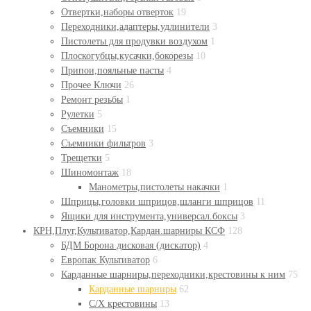
Отвертки,наборы отверток
19
Переходники,адаптеры,удлинители
3
Пистолеты для продувки воздухом
1
Плоскогубцы,кусачки,бокорезы
10
Припои,пояльные пасты
4
Прочее Ключи
26
Ремонт резьбы
1
Рулетки
5
Съемники
15
Съемники фильтров
3
Трещетки
5
Шиномонтаж
18
Манометры,пистолеты накачки
1
Шприцы,головки шприцов,шланги шприцов
11
Ящики для инструмента,универсал.боксы
3
КРН,Плуг,Культиватор,Кардан.шарниры КСФ
128
БДМ Борона дисковая (дискатор)
4
Европак Культиватор
6
Карданные шарниры,переходники,крестовины к ним
75
Карданные шарниры
62
С/Х крестовины
13