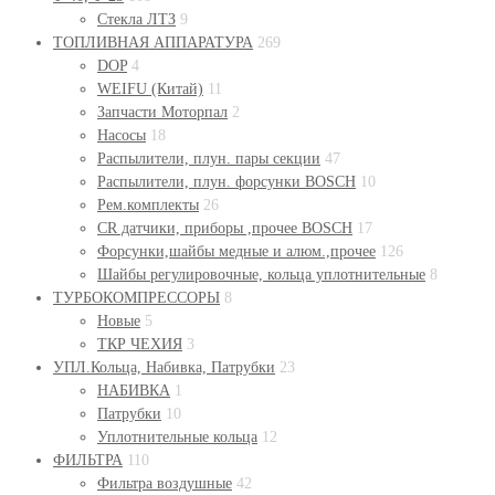
Стекла ЛТЗ
9
ТОПЛИВНАЯ АППАРАТУРА
269
DOP
4
WEIFU (Китай)
11
Запчасти Моторпал
2
Насосы
18
Распылители, плун. пары секции
47
Распылители, плун. форсунки BOSСH
10
Рем.комплекты
26
СR датчики, приборы ,прочее BOSСH
17
Форсунки,шайбы медные и алюм.,прочее
126
Шайбы регулировочные, кольца уплотнительные
8
ТУРБОКОМПРЕССОРЫ
8
Новые
5
ТКР ЧЕХИЯ
3
УПЛ.Кольца, Набивка, Патрубки
23
НАБИВКА
1
Патрубки
10
Уплотнительные кольца
12
ФИЛЬТРА
110
Фильтра воздушные
42