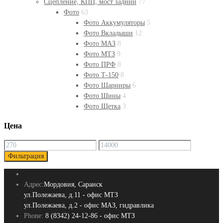
Сцепление, КПП, мост задний
77
Фото
63
Фото Аккумуляторы
5
Фото Вкладыши
12
Фото МАЗ
8
Фото МТЗ
9
Фото ПРФ
8
Фото Т-150
8
Фото Шарниры
6
Фото Шины
4
Фото Щетка
3
Цена
Минимальная
Максимальная
цена
цена
Фильтрация
Адрес:
Мордовия, Саранск
ул.Полежаева, д.11 - офис МТЗ
ул.Полежаева, д.2 - офис МАЗ, гидравлика
Phone:
8 (8342) 24-12-86 - офис МТЗ