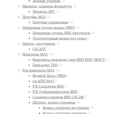
Ходовая Зубренок
10
Манжеты, сальники фторкаучук
32
Манжеты АРС
13
Патрубки МАЗ
35
Патрубки силиконовые
16
Поршневые группы,кольца (ЯМЗ)
35
Поршневые группы ЯМЗ Автодизель
10
Уплотнительные кольца под гильзу
3
Прицеп, полуприцеп
32
GIGANT
2
Прокладки МАЗ
116
Комплекты прокладок (двиг.ЯМЗ КПП, МОСТ)
13
Прокладки ТМЗ
16
Рем.комплекты МАЗ
112
Водяной Насос (ЯМЗ)
7
р/к КПП МАЗ
2
Р/К Сцепления ЯМЗ
3
Р/К Турбокомпрессоров ЯМЗ
2
Сальники клапанов ЯМЗ 236-240
1
Шпонки, кольца стопорные
68
Кольцо стопорное внутреннее
28
Кольцо стопорное наружное
22