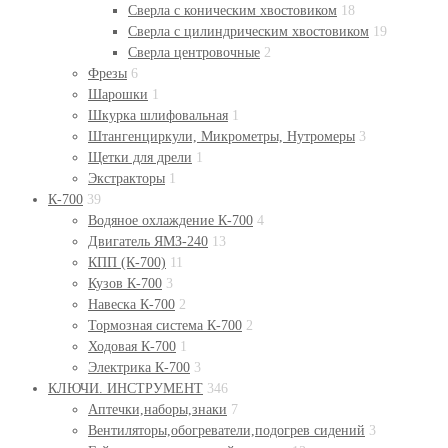
Сверла с коническим хвостовиком
18
Сверла с цилиндрическим хвостовиком
19
Сверла центровочные
2
Фрезы
6
Шарошки
1
Шкурка шлифовальная
1
Штангенциркули, Микрометры, Нутромеры
3
Щетки для дрели
1
Экстракторы
1
К-700
39
Водяное охлаждение К-700
4
Двигатель ЯМЗ-240
13
КПП (К-700)
11
Кузов К-700
3
Навеска К-700
2
Тормозная система К-700
2
Ходовая К-700
1
Электрика К-700
3
КЛЮЧИ. ИНСТРУМЕНТ
346
Аптечки,наборы,знаки
7
Вентиляторы,обогреватели,подогрев сидений
3