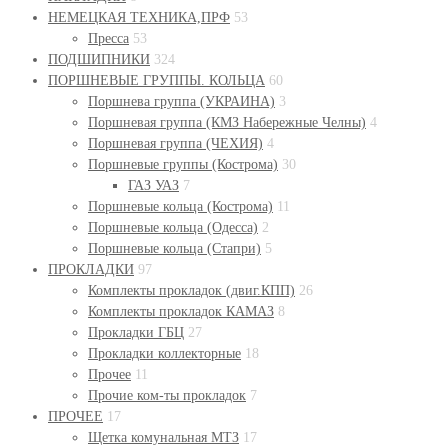
НЕМЕЦКАЯ ТЕХНИКА,ПРФ
53
Пресса
53
ПОДШИПНИКИ
324
ПОРШНЕВЫЕ ГРУППЫ. КОЛЬЦА
60
Поршнева группа (УКРАИНА)
3
Поршневая группа (КМЗ Набережные Челны)
4
Поршневая группа (ЧЕХИЯ)
4
Поршневые группы (Кострома)
30
ГАЗ УАЗ
7
Поршневые кольца (Кострома)
11
Поршневые кольца (Одесса)
2
Поршневые кольца (Стапри)
5
ПРОКЛАДКИ
97
Комплекты прокладок (двиг.КПП)
26
Комплекты прокладок КАМАЗ
8
Прокладки ГБЦ
27
Прокладки коллекторные
18
Прочее
11
Прочие ком-ты прокладок
7
ПРОЧЕЕ
17
Щетка комунальная МТЗ
17