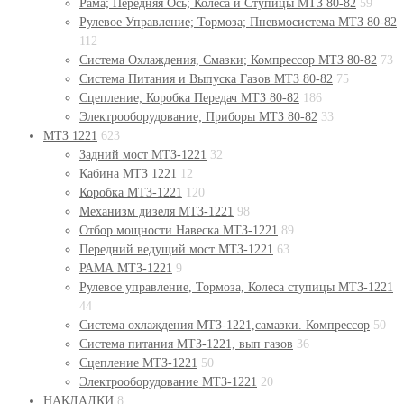
Рама; Передняя Ось; Колеса и Ступицы МТЗ 80-82
59
Рулевое Управление; Тормоза; Пневмосистема МТЗ 80-82
112
Система Охлаждения, Смазки; Компрессор МТЗ 80-82
73
Система Питания и Выпуска Газов МТЗ 80-82
75
Сцепление; Коробка Передач МТЗ 80-82
186
Электрооборудование; Приборы МТЗ 80-82
33
МТЗ 1221
623
Задний мост МТЗ-1221
32
Кабина МТЗ 1221
12
Коробка МТЗ-1221
120
Механизм дизеля МТЗ-1221
98
Отбор мощности Навеска МТЗ-1221
89
Передний ведущий мост МТЗ-1221
63
РАМА МТЗ-1221
9
Рулевое управление, Тормоза, Колеса ступицы МТЗ-1221
44
Система охлаждения МТЗ-1221,самазки. Компрессор
50
Система питания МТЗ-1221, вып газов
36
Сцепление МТЗ-1221
50
Электрооборудование МТЗ-1221
20
НАКЛАДКИ
8