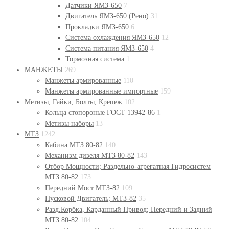
Датчики ЯМЗ-650
7
Двигатель ЯМЗ-650 (Рено)
31
Прокладки ЯМЗ-650
6
Система охлаждения ЯМЗ-650
12
Система питания ЯМЗ-650
4
Тормозная система
1
МАНЖЕТЫ
269
Манжеты армированные
110
Манжеты армированные импортные
159
Метизы, Гайки, Болты, Крепеж
102
Кольца стопороные ГОСТ 13942-86
1
Метизы наборы
13
МТЗ
1242
Кабина МТЗ 80-82
140
Механизм дизеля МТЗ 80-82
143
Отбор Мощности; Раздельно-агрегатная Гидросистем
МТЗ 80-82
173
Передний Мост МТЗ-82
109
Пусковой Двигатель; МТЗ-82
35
Разд.Корбка, Карданный Привод; Передний и Задний
МТЗ 80-82
104