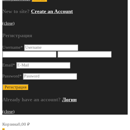
New to site?
Create an Account
(close)
Регистрация
Username
*
Email
*
Password
*
Already have an account?
Логин
(close)
Корзина
0,00
₽