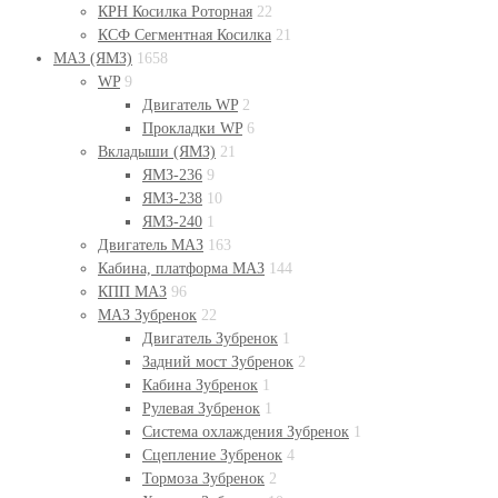
КРН Косилка Роторная
22
КСФ Сегментная Косилка
21
МАЗ (ЯМЗ)
1658
WP
9
Двигатель WP
2
Прокладки WP
6
Вкладыши (ЯМЗ)
21
ЯМЗ-236
9
ЯМЗ-238
10
ЯМЗ-240
1
Двигатель МАЗ
163
Кабина, платформа МАЗ
144
КПП МАЗ
96
МАЗ Зубренок
22
Двигатель Зубренок
1
Задний мост Зубренок
2
Кабина Зубренок
1
Рулевая Зубренок
1
Система охлаждения Зубренок
1
Сцепление Зубренок
4
Тормоза Зубренок
2