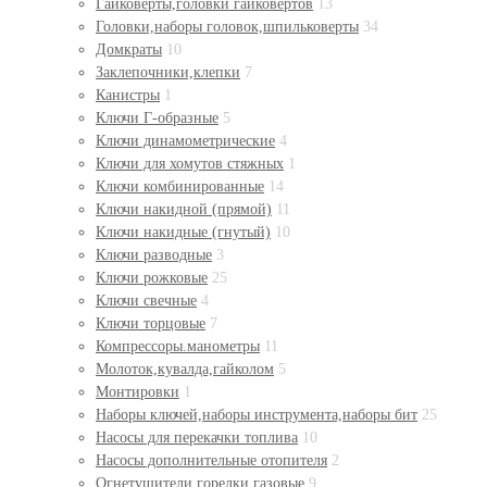
Гайковерты,головки гайковертов
13
Головки,наборы головок,шпильковерты
34
Домкраты
10
Заклепочники,клепки
7
Канистры
1
Ключи Г-образные
5
Ключи динамометрические
4
Ключи для хомутов стяжных
1
Ключи комбинированные
14
Ключи накидной (прямой)
11
Ключи накидные (гнутый)
10
Ключи разводные
3
Ключи рожковые
25
Ключи свечные
4
Ключи торцовые
7
Компрессоры.манометры
11
Молоток,кувалда,гайколом
5
Монтировки
1
Наборы ключей,наборы инструмента,наборы бит
25
Насосы для перекачки топлива
10
Насосы дополнительные отопителя
2
Огнетушители,горелки газовые
9