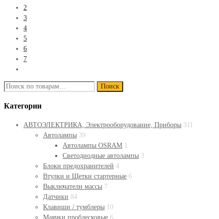
2
3
4
5
6
7
Искать:
Поиск
Категории
АВТОЭЛЕКТРИКА, Электрооборудование, Приборы
311
Автолампы
39
Автолампы OSRAM
1
Светодиодные автолампы
3
Блоки предохранителей
4
Втулки и Щетки стартерные
6
Выключатели массы
7
Датчики
84
Клавиши / тумблеры
10
Маячки проблесковые
6