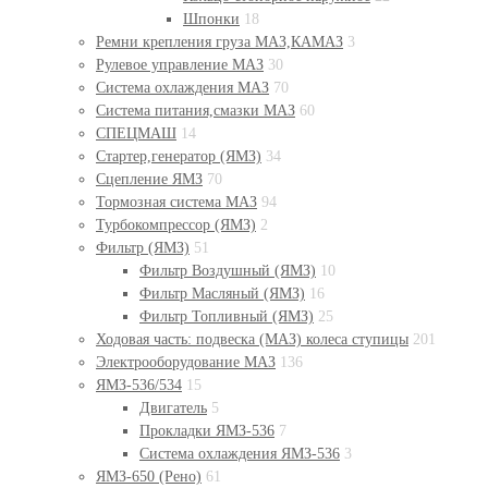
Шпонки
18
Ремни крепления груза МАЗ,КАМАЗ
3
Рулевое управление МАЗ
30
Система охлаждения МАЗ
70
Система питания,смазки МАЗ
60
СПЕЦМАШ
14
Стартер,генератор (ЯМЗ)
34
Сцепление ЯМЗ
70
Тормозная система МАЗ
94
Турбокомпрессор (ЯМЗ)
2
Фильтр (ЯМЗ)
51
Фильтр Воздушный (ЯМЗ)
10
Фильтр Масляный (ЯМЗ)
16
Фильтр Топливный (ЯМЗ)
25
Ходовая часть: подвеска (МАЗ) колеса ступицы
201
Электрооборудование МАЗ
136
ЯМЗ-536/534
15
Двигатель
5
Прокладки ЯМЗ-536
7
Система охлаждения ЯМЗ-536
3
ЯМЗ-650 (Рено)
61