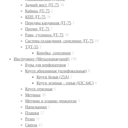
Задний мост ДТ-75
30
Кабина ДТ-75
2
КПП ДТ-75
39
Передача карданная ДТ-75
1
Прочее ДТ-75
7
Рама, гусеница ДТ-75
39
Система охлаждения, сцепление ДТ-75
18
ТДТ-55
2
Коробка, сцепление
2
Инструмент (Металлорежущий)
190
Буры для перфораторов
1
Круги абразивные (шлифовальные)
8
Круги белые (25А)
2
Круги зеленые - серые (63С 64С)
6
Круги отрезные
6
Метчики
38
Метчико и плашко держатели
3
Напильники
1
Плашки
27
Резец
11
Сверла
43