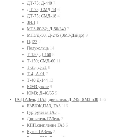
ДТ-75; Д-440
7
ДТ-75; СМД-14
6
ДТ-75; СМД-18
4
ЗИЛ
1
МТЗ-80/82; Д-50/240
7
МТЗ/Д-50, Д-245 (ЗМЗ-Дайдо)
9
ПД23
2
Полукольца
14
Т-130; Д-160
8
Т-150; СМД-60
11
Т-25; Д-21
8
Т-4; А-01
7
Т-40 Д-144
12
ЮМЗ узкие
9
ЮМЗ; Д-40/65
5
ГАЗ,ГАЗель, ПАЗ, двигатель Д-245, ЯМЗ-530
156
БЫЧОК,ПАЗ, ГАЗ
116
Гур,рулевая ГАЗ
1
Двигатель ГАЗель
2
КПП,сцепление ГАЗ
6
Кузов ГАЗель
2