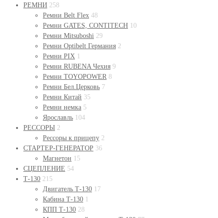
РЕМНИ
258
Ремни Belt Flex
48
Ремни GATES, CONTITECH
10
Ремни Mitsuboshi
29
Ремни Optibelt Германия
2
Ремни PIX
1
Ремни RUBENA Чехия
9
Ремни TOYOPOWER
8
Ремни Бел.Церковь
7
Ремни Китай
35
Ремни немка
5
Ярославль
104
РЕССОРЫ
2
Рессоры к прицепу
2
СТАРТЕР-ГЕНЕРАТОР
36
Магнетон
15
СЦЕПЛЕНИЕ
54
Т-130
215
Двигатель Т-130
17
Кабина Т-130
1
КПП Т-130
28