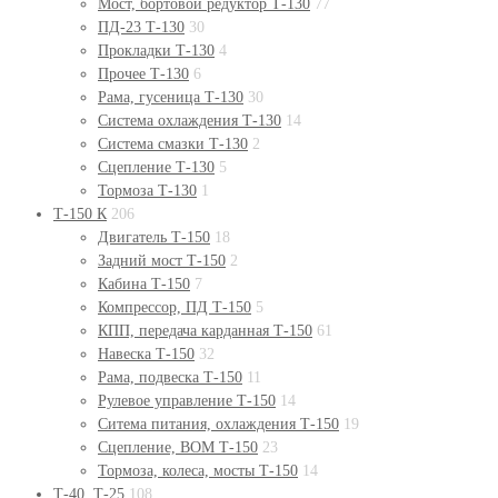
Мост, бортовой редуктор Т-130
77
ПД-23 Т-130
30
Прокладки Т-130
4
Прочее Т-130
6
Рама, гусеница Т-130
30
Система охлаждения Т-130
14
Система смазки Т-130
2
Сцепление Т-130
5
Тормоза Т-130
1
Т-150 К
206
Двигатель Т-150
18
Задний мост Т-150
2
Кабина Т-150
7
Компрессор, ПД Т-150
5
КПП, передача карданная Т-150
61
Навеска Т-150
32
Рама, подвеска Т-150
11
Рулевое управление Т-150
14
Ситема питания, охлаждения Т-150
19
Сцепление, ВОМ Т-150
23
Тормоза, колеса, мосты Т-150
14
Т-40, Т-25
108