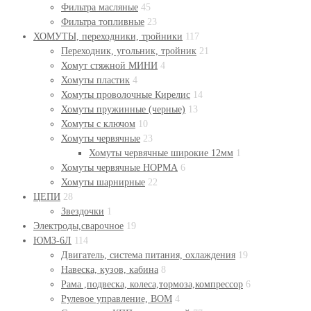
Фильтра масляные
45
Фильтра топливные
23
ХОМУТЫ, переходники, тройники
117
Переходник, угольник, тройник
21
Хомут стяжной МИНИ
4
Хомуты пластик
4
Хомуты проволочные Кирелис
14
Хомуты пружинные (черные)
13
Хомуты с ключом
10
Хомуты червячные
23
Хомуты червячные широкие 12мм
1
Хомуты червячные НОРМА
6
Хомуты шарнирные
22
ЦЕПИ
28
Звездочки
1
Электроды,сварочное
19
ЮМЗ-6Л
114
Двигатель, система питания, охлаждения
19
Навеска, кузов, кабина
8
Рама ,подвеска, колеса,тормоза,компрессор
6
Рулевое управление, ВОМ
4