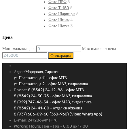
Фото ПРФ
8
Фото Т-150
8
Фото Шарниры
6
Фото Шины
4
Фото Щетка
3
Цена
Минимальная цена
Максимальная цена
Фильтрация
Адрес:
Мордовия, Саранск
ул.Полежаева, д.11 - офис МТЗ
ул.Полежаева, д.2 - офис МАЗ, гидравлика
Phone:
8 (8342) 24-12-86 - офис МТЗ
8 (8342) 24-50-73 - офис МАЗ, гидравлика
8 (929) 747-46-54 - офис МАЗ, гидравлика
8 (8342) 24-41-80 - отдел снабжения
8 (937) 686-09-60 (360-960) (Viber, WhatsApp)
E-mail:
241286@mail.ru
Working Hours:
Пон - Пят - 8:00 до 17:00