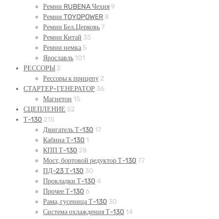
Ремни RUBENA Чехия
9
Ремни TOYOPOWER
8
Ремни Бел.Церковь
7
Ремни Китай
35
Ремни немка
5
Ярославль
101
РЕССОРЫ
2
Рессоры к прицепу
2
СТАРТЕР-ГЕНЕРАТОР
36
Магнетон
15
СЦЕПЛЕНИЕ
52
Т-130
215
Двигатель Т-130
17
Кабина Т-130
1
КПП Т-130
28
Мост, бортовой редуктор Т-130
77
ПД-23 Т-130
30
Прокладки Т-130
4
Прочее Т-130
6
Рама, гусеница Т-130
30
Система охлаждения Т-130
14