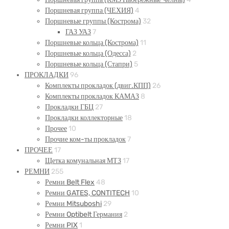
Поршневая группа (ЧЕХИЯ)
4
Поршневые группы (Кострома)
32
ГАЗ УАЗ
7
Поршневые кольца (Кострома)
11
Поршневые кольца (Одесса)
2
Поршневые кольца (Стапри)
5
ПРОКЛАДКИ
96
Комплекты прокладок (двиг.КПП)
26
Комплекты прокладок КАМАЗ
8
Прокладки ГБЦ
27
Прокладки коллекторные
18
Прочее
10
Прочие ком-ты прокладок
7
ПРОЧЕЕ
17
Щетка комунальная МТЗ
17
РЕМНИ
255
Ремни Belt Flex
48
Ремни GATES, CONTITECH
10
Ремни Mitsuboshi
29
Ремни Optibelt Германия
2
Ремни PIX
1