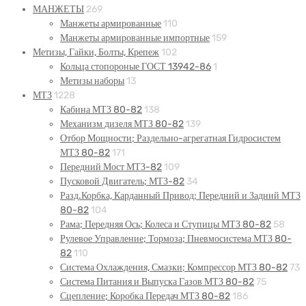
МАНЖЕТЫ
269
Манжеты армированные
110
Манжеты армированные импортные
159
Метизы, Гайки, Болты, Крепеж
102
Кольца стопороные ГОСТ 13942-86
1
Метизы наборы
13
МТЗ
1228
Кабина МТЗ 80-82
138
Механизм дизеля МТЗ 80-82
139
Отбор Мощности; Раздельно-агрегатная Гидросистем
МТЗ 80-82
171
Передний Мост МТЗ-82
109
Пусковой Двигатель; МТЗ-82
34
Разд.Корбка, Карданный Привод; Передний и Задний МТЗ
80-82
104
Рама; Передняя Ось; Колеса и Ступицы МТЗ 80-82
58
Рулевое Управление; Тормоза; Пневмосистема МТЗ 80-
82
110
Система Охлаждения, Смазки; Компрессор МТЗ 80-82
73
Система Питания и Выпуска Газов МТЗ 80-82
75
Сцепление; Коробка Передач МТЗ 80-82
186