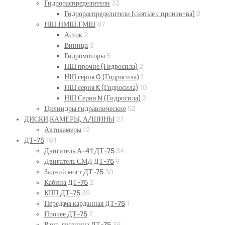
Гидрораспределители
33
Гидрораспределители (снятые с произв-ва)
2
НШ.НМШ.ГМШ
87
Асток
2
Виница
3
Гидромоторы
5
НШ прочие (Гидросила)
2
НШ серия G (Гидросила)
1
НШ серия K (Гидросила)
10
НШ Серия N (Гидросила)
2
Цилиндры гидравлические
52
ДИСКИ,КАМЕРЫ, А/ШИНЫ
27
Автокамеры
12
ДТ-75
181
Двигатель А-41 ДТ-75
34
Двигатель СМД ДТ-75
9
Задний мост ДТ-75
30
Кабина ДТ-75
2
КПП ДТ-75
39
Передача карданная ДТ-75
1
Прочее ДТ-75
7
Рама, гусеница ДТ-75
39