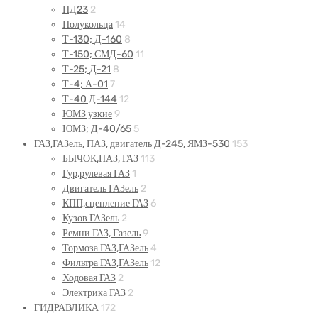
ПД23
2
Полукольца
14
Т-130; Д-160
8
Т-150; СМД-60
11
Т-25; Д-21
8
Т-4; А-01
7
Т-40 Д-144
12
ЮМЗ узкие
9
ЮМЗ; Д-40/65
5
ГАЗ,ГАЗель, ПАЗ, двигатель Д-245, ЯМЗ-530
153
БЫЧОК,ПАЗ, ГАЗ
113
Гур,рулевая ГАЗ
1
Двигатель ГАЗель
2
КПП,сцепление ГАЗ
6
Кузов ГАЗель
2
Ремни ГАЗ, Газель
9
Тормоза ГАЗ,ГАЗель
4
Фильтра ГАЗ,ГАЗель
12
Ходовая ГАЗ
2
Электрика ГАЗ
2
ГИДРАВЛИКА
172