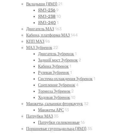
Вкладыши (ЯМЗ)
21
ЯМЗ-236
9
ЯМЗ-238
10
ЯМЗ-240
1
Двигатель МАЗ
163
Кабина, платформа МАЗ
144
КПП МАЗ
96
МАЗ Зубренок
22
Двигатель Зубренок
1
Задний мост Зубренок
2
Кабина Зубренок
1
Рулевая Зубренок
1
Система охлаждения Зубренок
1
Сцепление Зубренок
4
Тормоза Зубренок
2
Ходовая Зубренок
10
Манжеты, сальники фторкаучук
32
Манжеты АРС
13
Патрубки МАЗ
35
Патрубки силиконовые
16
Поршневые группы,кольца (ЯМЗ)
35