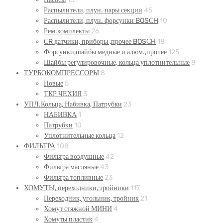
Распылители, плун. пары секции
45
Распылители, плун. форсунки BOSСH
10
Рем.комплекты
26
СR датчики, приборы ,прочее BOSСH
18
Форсунки,шайбы медные и алюм.,прочее
125
Шайбы регулировочные, кольца уплотнительные
8
ТУРБОКОМПРЕССОРЫ
8
Новые
5
ТКР ЧЕХИЯ
3
УПЛ.Кольца, Набивка, Патрубки
23
НАБИВКА
1
Патрубки
10
Уплотнительные кольца
12
ФИЛЬТРА
108
Фильтра воздушные
42
Фильтра масляные
43
Фильтра топливные
23
ХОМУТЫ, переходники, тройники
117
Переходник, угольник, тройник
21
Хомут стяжной МИНИ
4
Хомуты пластик
4