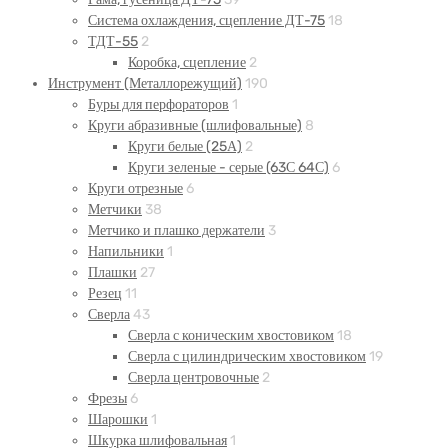
Система охлаждения, сцепление ДТ-75
18
ТДТ-55
2
Коробка, сцепление
2
Инструмент (Металлорежущий)
190
Буры для перфораторов
1
Круги абразивные (шлифовальные)
8
Круги белые (25А)
2
Круги зеленые - серые (63С 64С)
6
Круги отрезные
6
Метчики
38
Метчико и плашко держатели
3
Напильники
1
Плашки
27
Резец
11
Сверла
43
Сверла с коническим хвостовиком
18
Сверла с цилиндрическим хвостовиком
19
Сверла центровочные
2
Фрезы
6
Шарошки
1
Шкурка шлифовальная
1