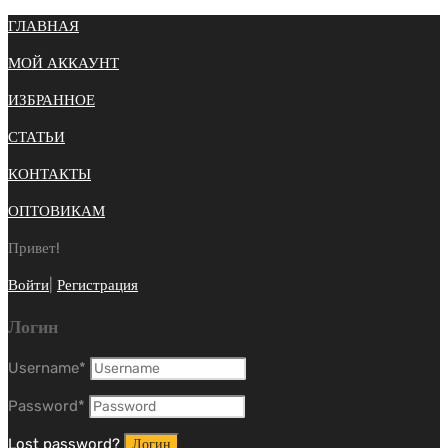
ГЛАВНАЯ
МОЙ АККАУНТ
ИЗБРАННОЕ
СТАТЬИ
КОНТАКТЫ
ОПТОВИКАМ
Привет!
Войти
|
Регистрация
Логин
Username
*
Password
*
Lost password?