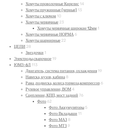
Хомуты проволочные Кирелис
14
Хомуты пружинные (черные)
13
Хомуты с ключом
10
Хомуты червячные
23
Хомуты червячные широкие 12мм
1
Хомуты червячные НОРМА
6
Хомуты шарнирные
22
ЦЕПИ
28
Звездочки
1
Электроды,сварочное
19
ЮМЗ-6Л
113
Двигатель, система питания, охлаждения
19
Навеска, кузов, кабина
8
Рама ,подвеска, колеса,тормоза,компрессор
6
Рулевое управление, ВОМ
4
Сцепление, КПП, мост задний
76
Фото
62
Фото Аккумуляторы
5
Фото Вкладыши
11
Фото МАЗ
8
Фото МТЗ
9