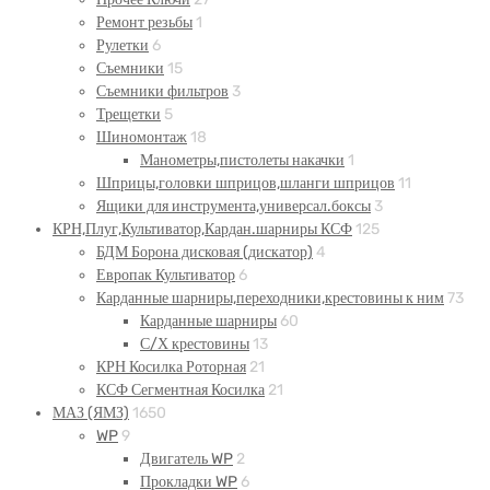
Ремонт резьбы
1
Рулетки
6
Съемники
15
Съемники фильтров
3
Трещетки
5
Шиномонтаж
18
Манометры,пистолеты накачки
1
Шприцы,головки шприцов,шланги шприцов
11
Ящики для инструмента,универсал.боксы
3
КРН,Плуг,Культиватор,Кардан.шарниры КСФ
125
БДМ Борона дисковая (дискатор)
4
Европак Культиватор
6
Карданные шарниры,переходники,крестовины к ним
73
Карданные шарниры
60
С/Х крестовины
13
КРН Косилка Роторная
21
КСФ Сегментная Косилка
21
МАЗ (ЯМЗ)
1650
WP
9
Двигатель WP
2
Прокладки WP
6