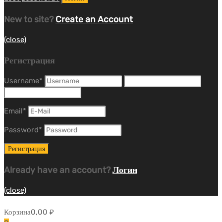
New to site?
Create an Account
(close)
Регистрация
Username
*
Email
*
Password
*
Already have an account?
Логин
(close)
Корзина
0,00
₽