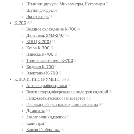
Штангенциркули, Микрометры, Нутромеры
3
Щетки для дрели
1
Экстракторы
1
К-700
39
Водяное охлаждение К-700
4
Двигатель ЯМЗ-240
13
КПП (К-700)
11
Кузов К-700
3
Навеска К-700
2
Тормозная система К-700
2
Ходовая К-700
1
Электрика К-700
3
КЛЮЧИ. ИНСТРУМЕНТ
348
Аптечки,наборы,знаки
7
Вентиляторы,обогреватели,подогрев сидений
3
Гайковерты,головки гайковертов
13
Головки,наборы головок,шпильковерты
34
Домкраты
10
Заклепочники,клепки
7
Канистры
1
Ключи Г-образные
5