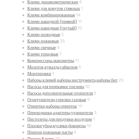
Ключи динамометрические
4
Ключи для хомутов стяжных
1
Ключи комбинированные
14
Ключи накидной (прямой)
11
Ключи накидные (гнутый)
10
Ключи разводные
3
Ключи рожковые
25
Ключи свечные
4
Ключи торцовые
7
Компрессоры.манометры
11
Молоток,кувалда,гайколом
5
Монтировки
1
Наборы ключей,наборы инструмента,наборы бит
25
Насосы для перекачки топлива
10
Насосы дополнительные отопителя
2
Огнетушители,горелки газовые
9
Отвертки,наборы отверток
19
Переходники,адаптеры,удлинители
3
Пистолеты для продувки воздухом
1
Плоскогубцы,кусачки,бокорезы
10
Припои,пояльные пасты
4
Прочее Ключи
27