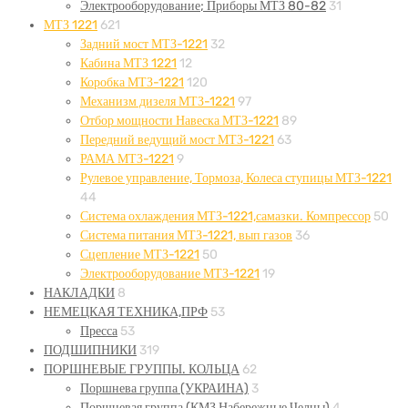
Электрооборудование; Приборы МТЗ 80-82
31
МТЗ 1221
621
Задний мост МТЗ-1221
32
Кабина МТЗ 1221
12
Коробка МТЗ-1221
120
Механизм дизеля МТЗ-1221
97
Отбор мощности Навеска МТЗ-1221
89
Передний ведущий мост МТЗ-1221
63
РАМА МТЗ-1221
9
Рулевое управление, Тормоза, Колеса ступицы МТЗ-1221
44
Система охлаждения МТЗ-1221,самазки. Компрессор
50
Система питания МТЗ-1221, вып газов
36
Сцепление МТЗ-1221
50
Электрооборудование МТЗ-1221
19
НАКЛАДКИ
8
НЕМЕЦКАЯ ТЕХНИКА,ПРФ
53
Пресса
53
ПОДШИПНИКИ
319
ПОРШНЕВЫЕ ГРУППЫ. КОЛЬЦА
62
Поршнева группа (УКРАИНА)
3
Поршневая группа (КМЗ Набережные Челны)
4