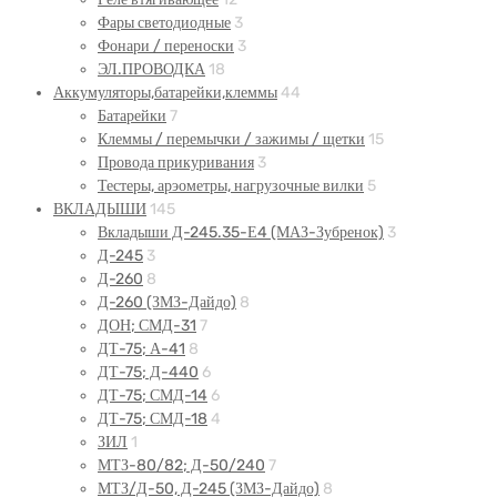
Фары светодиодные
3
Фонари / переноски
3
ЭЛ.ПРОВОДКА
18
Аккумуляторы,батарейки,клеммы
44
Батарейки
7
Клеммы / перемычки / зажимы / щетки
15
Провода прикуривания
3
Тестеры, арэометры, нагрузочные вилки
5
ВКЛАДЫШИ
145
Вкладыши Д-245.35-Е4 (МАЗ-Зубренок)
3
Д-245
3
Д-260
8
Д-260 (ЗМЗ-Дайдо)
8
ДОН; СМД-31
7
ДТ-75; А-41
8
ДТ-75; Д-440
6
ДТ-75; СМД-14
6
ДТ-75; СМД-18
4
ЗИЛ
1
МТЗ-80/82; Д-50/240
7
МТЗ/Д-50, Д-245 (ЗМЗ-Дайдо)
8