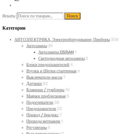
Искать:
Поиск
Категории
АВТОЭЛЕКТРИКА, Электрооборудование, Приборы
308
Автолампы
39
Автолампы OSRAM
1
Светодиодные автолампы
3
Блоки предохранителей
4
Втулки и Щетки стартерные
6
Выключатели массы
7
Датчики
82
Клавиши / тумблеры
10
Маячки проблесковые
5
Подогреватели
38
Предохранители
22
Привод / бендикс
7
Провода метражем
1
Регуляторы
5
Реле втягивающее
12