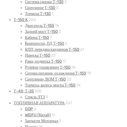
Система смазки Т-130
2
Сцепление Т-130
5
Тормоза Т-130
1
Т-150 К
206
Двигатель Т-150
18
Задний мост Т-150
2
Кабина Т-150
7
Компрессор, ПД Т-150
5
КПП, передача карданная Т-150
61
Навеска Т-150
32
Рама, подвеска Т-150
11
Рулевое управление Т-150
14
Ситема питания, охлаждения Т-150
19
Сцепление, ВОМ Т-150
23
Тормоза, колеса, мосты Т-150
14
Т-40, Т-25
108
Стекла ЛТЗ
9
ТОПЛИВНАЯ АППАРАТУРА
267
DOP
4
WEIFU (Китай)
11
Запчасти Моторпал
2
Насосы
18