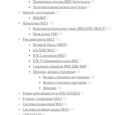
Поршневые группы ЯМЗ Автодизель
10
Уплотнительные кольца под гильзу
3
Прицеп, полуприцеп
31
GIGANT
2
Прокладки МАЗ
115
Комплекты прокладок (двиг.ЯМЗ КПП, МОСТ)
13
Прокладки ТМЗ
15
Рем.комплекты МАЗ
112
Водяной Насос (ЯМЗ)
7
р/к КПП МАЗ
2
Р/К Сцепления ЯМЗ
3
Р/К Турбокомпрессоров ЯМЗ
2
Сальники клапанов ЯМЗ 236-240
1
Шпонки, кольца стопорные
68
Кольцо стопорное внутреннее
28
Кольцо стопорное наружное
22
Шпонки
18
Ремни крепления груза МАЗ,КАМАЗ
3
Рулевое управление МАЗ
30
Система охлаждения МАЗ
69
Система питания,смазки МАЗ
59
СПЕЦМАШ
14