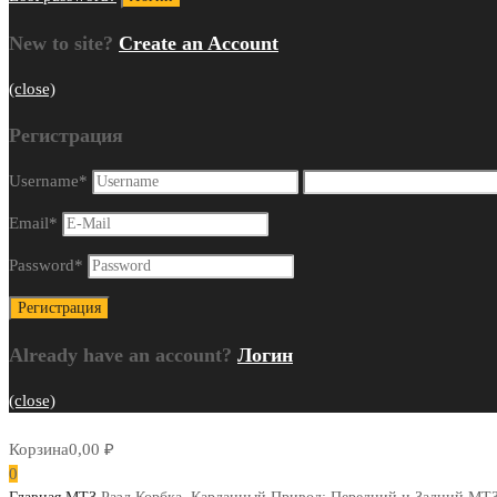
New to site?
Create an Account
(close)
Регистрация
Username
*
Email
*
Password
*
Already have an account?
Логин
(close)
Корзина
0,00
₽
0