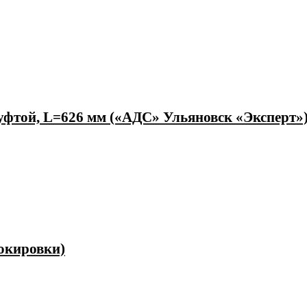
уфтой, L=626 мм («АДС» Ульяновск «Эксперт»
окировки)