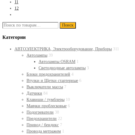
11
12
Искать:
Поиск
Категории
АВТОЭЛЕКТРИКА, Электрооборудование, Приборы
311
Автолампы
39
Автолампы OSRAM
1
Светодиодные автолампы
3
Блоки предохранителей
4
Втулки и Щетки стартерные
6
Выключатели массы
7
Датчики
84
Клавиши / тумблеры
10
Маячки проблесковые
6
Подогреватели
38
Предохранители
22
Привод / бендикс
7
Провода метражем
1