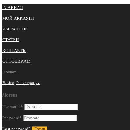
ГЛАВНАЯ
МОЙ АККАУНТ
ИЗБРАННОЕ
СТАТЬИ
КОНТАКТЫ
ОПТОВИКАМ
Привет!
Войти
|
Регистрация
Логин
Username
*
Password
*
Lost password?