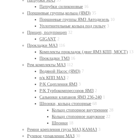
Патрубки МАЗ
35
Патрубки силиконовые
16
Поршневые группы,кольца (ЯМЗ)
35
Поршневые группы ЯМЗ Автодизель
10
Уплотнительные кольца под гильзу
3
Прицеп, полуприцеп
32
GIGANT
2
Прокладки МАЗ
116
Комплекты прокладок (двиг.ЯМЗ КПП, МОСТ)
13
Прокладки ТМЗ
16
Рем.комплекты МАЗ
112
Водяной Насос (ЯМЗ)
7
р/к КПП МАЗ
2
Р/К Сцепления ЯМЗ
3
Р/К Турбокомпрессоров ЯМЗ
2
Сальники клапанов ЯМЗ 236-240
1
Шпонки, кольца стопорные
68
Кольцо стопорное внутреннее
28
Кольцо стопорное наружное
22
Шпонки
18
Ремни крепления груза МАЗ,КАМАЗ
3
Рулевое управление МАЗ
30