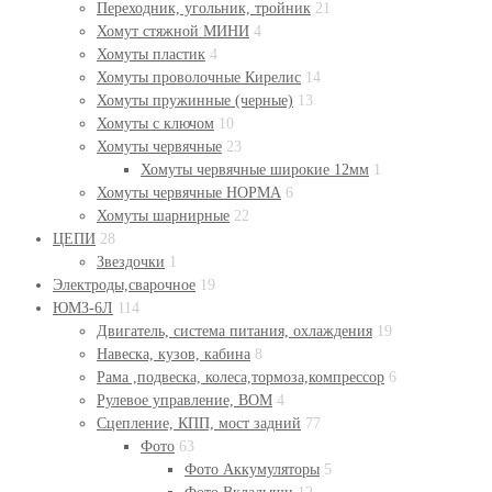
Переходник, угольник, тройник
21
Хомут стяжной МИНИ
4
Хомуты пластик
4
Хомуты проволочные Кирелис
14
Хомуты пружинные (черные)
13
Хомуты с ключом
10
Хомуты червячные
23
Хомуты червячные широкие 12мм
1
Хомуты червячные НОРМА
6
Хомуты шарнирные
22
ЦЕПИ
28
Звездочки
1
Электроды,сварочное
19
ЮМЗ-6Л
114
Двигатель, система питания, охлаждения
19
Навеска, кузов, кабина
8
Рама ,подвеска, колеса,тормоза,компрессор
6
Рулевое управление, ВОМ
4
Сцепление, КПП, мост задний
77
Фото
63
Фото Аккумуляторы
5