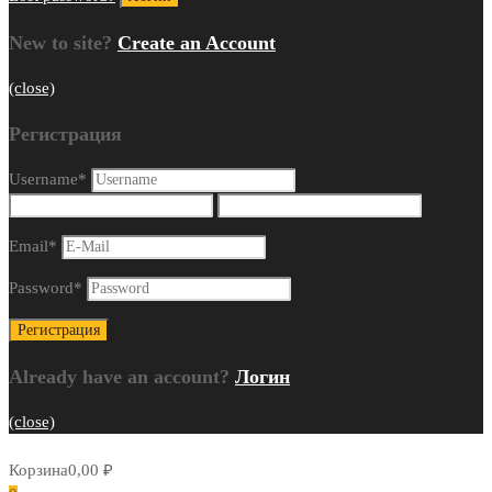
New to site?
Create an Account
(close)
Регистрация
Username
*
Email
*
Password
*
Already have an account?
Логин
(close)
Корзина
0,00
₽