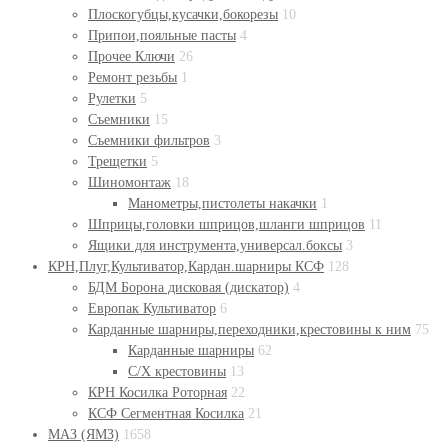
Плоскогубцы,кусачки,бокорезы
10
Припои,пояльные пасты
4
Прочее Ключи
26
Ремонт резьбы
1
Рулетки
5
Съемники
15
Съемники фильтров
3
Трещетки
5
Шиномонтаж
18
Манометры,пистолеты накачки
1
Шприцы,головки шприцов,шланги шприцов
11
Ящики для инструмента,универсал.боксы
3
КРН,Плуг,Культиватор,Кардан.шарниры КСФ
128
БДМ Борона дисковая (дискатор)
4
Европак Культиватор
6
Карданные шарниры,переходники,крестовины к ним
75
Карданные шарниры
62
С/Х крестовины
13
КРН Косилка Роторная
22
КСФ Сегментная Косилка
21
МАЗ (ЯМЗ)
1658