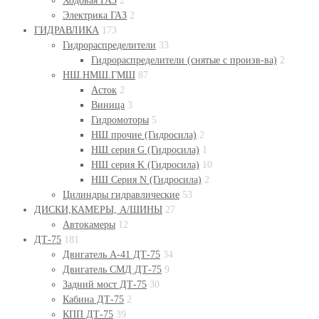
Ходовая ГАЗ
2
Электрика ГАЗ
2
ГИДРАВЛИКА
173
Гидрораспределители
33
Гидрораспределители (снятые с произв-ва)
2
НШ.НМШ.ГМШ
87
Асток
2
Виница
3
Гидромоторы
5
НШ прочие (Гидросила)
2
НШ серия G (Гидросила)
1
НШ серия K (Гидросила)
10
НШ Серия N (Гидросила)
2
Цилиндры гидравлические
53
ДИСКИ,КАМЕРЫ, А/ШИНЫ
27
Автокамеры
12
ДТ-75
181
Двигатель А-41 ДТ-75
34
Двигатель СМД ДТ-75
9
Задний мост ДТ-75
30
Кабина ДТ-75
2
КПП ДТ-75
39