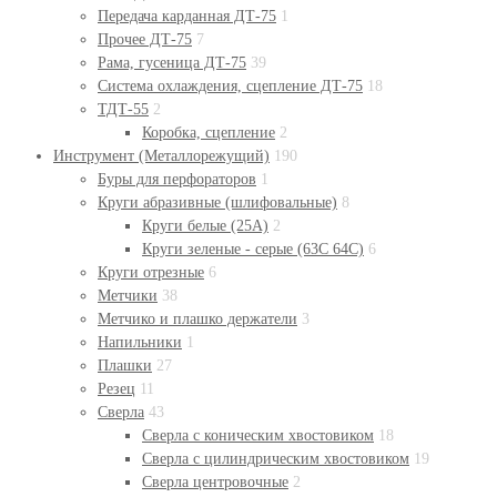
Передача карданная ДТ-75
1
Прочее ДТ-75
7
Рама, гусеница ДТ-75
39
Система охлаждения, сцепление ДТ-75
18
ТДТ-55
2
Коробка, сцепление
2
Инструмент (Металлорежущий)
190
Буры для перфораторов
1
Круги абразивные (шлифовальные)
8
Круги белые (25А)
2
Круги зеленые - серые (63С 64С)
6
Круги отрезные
6
Метчики
38
Метчико и плашко держатели
3
Напильники
1
Плашки
27
Резец
11
Сверла
43
Сверла с коническим хвостовиком
18
Сверла с цилиндрическим хвостовиком
19
Сверла центровочные
2