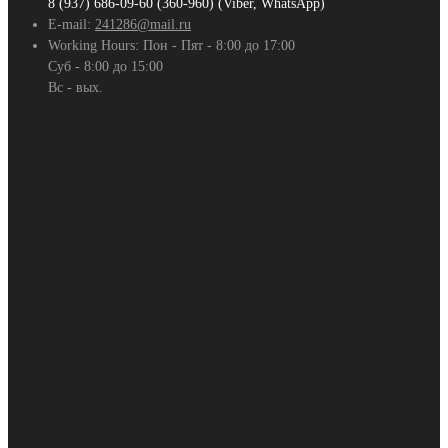
8 (937) 686-09-60 (360-960) (Viber, WhatsApp)
E-mail:
241286@mail.ru
Working Hours:
Пон - Пят - 8:00 до 17:00
Суб - 8:00 до 15:00
Вс - вых.