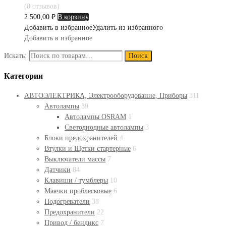
(0 отзывов)
2 500,00
₽
В корзину
Добавить в избранное
Удалить из избранного
Добавить в избранное
Искать:
Поиск
Категории
АВТОЭЛЕКТРИКА, Электрооборудование, Приборы
311
Автолампы
39
Автолампы OSRAM
1
Светодиодные автолампы
3
Блоки предохранителей
4
Втулки и Щетки стартерные
6
Выключатели массы
7
Датчики
84
Клавиши / тумблеры
10
Маячки проблесковые
6
Подогреватели
38
Предохранители
22
Привод / бендикс
7