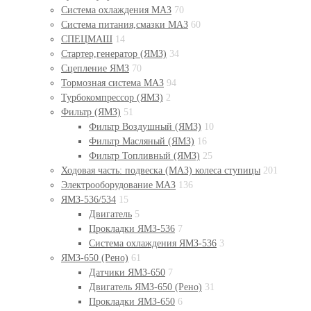
Система охлаждения МАЗ
70
Система питания,смазки МАЗ
60
СПЕЦМАШ
14
Стартер,генератор (ЯМЗ)
34
Сцепление ЯМЗ
70
Тормозная система МАЗ
94
Турбокомпрессор (ЯМЗ)
2
Фильтр (ЯМЗ)
51
Фильтр Воздушный (ЯМЗ)
10
Фильтр Масляный (ЯМЗ)
16
Фильтр Топливный (ЯМЗ)
25
Ходовая часть: подвеска (МАЗ) колеса ступицы
201
Электрооборудование МАЗ
136
ЯМЗ-536/534
15
Двигатель
5
Прокладки ЯМЗ-536
7
Система охлаждения ЯМЗ-536
3
ЯМЗ-650 (Рено)
61
Датчики ЯМЗ-650
7
Двигатель ЯМЗ-650 (Рено)
31
Прокладки ЯМЗ-650
6