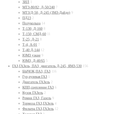
ЗИЛ
1
МТЗ-80/82; Д-50/240
7
МТЗ/Д-50, Д-245 (ЗМЗ-Дайдо)
9
ПД23
2
Полукольца
14
Т-130; Д-160
8
Т-150; СМД-60
11
Т-25; Д-21
8
Т-4; А-01
7
Т-40 Д-144
12
ЮМЗ узкие
9
ЮМЗ; Д-40/65
5
ГАЗ,ГАЗель, ПАЗ, двигатель Д-245, ЯМЗ-530
156
БЫЧОК,ПАЗ, ГАЗ
116
Гур,рулевая ГАЗ
1
Двигатель ГАЗель
2
КПП,сцепление ГАЗ
6
Кузов ГАЗель
2
Ремни ГАЗ, Газель
9
Тормоза ГАЗ,ГАЗель
4
Фильтра ГАЗ,ГАЗель
12