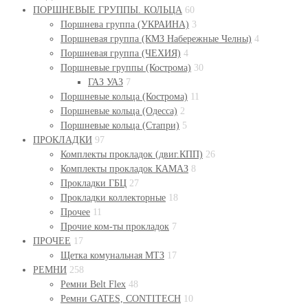
ПОРШНЕВЫЕ ГРУППЫ. КОЛЬЦА
60
Поршнева группа (УКРАИНА)
3
Поршневая группа (КМЗ Набережные Челны)
4
Поршневая группа (ЧЕХИЯ)
4
Поршневые группы (Кострома)
30
ГАЗ УАЗ
7
Поршневые кольца (Кострома)
11
Поршневые кольца (Одесса)
2
Поршневые кольца (Стапри)
5
ПРОКЛАДКИ
97
Комплекты прокладок (двиг.КПП)
26
Комплекты прокладок КАМАЗ
8
Прокладки ГБЦ
27
Прокладки коллекторные
18
Прочее
11
Прочие ком-ты прокладок
7
ПРОЧЕЕ
17
Щетка комунальная МТЗ
17
РЕМНИ
258
Ремни Belt Flex
48
Ремни GATES, CONTITECH
10