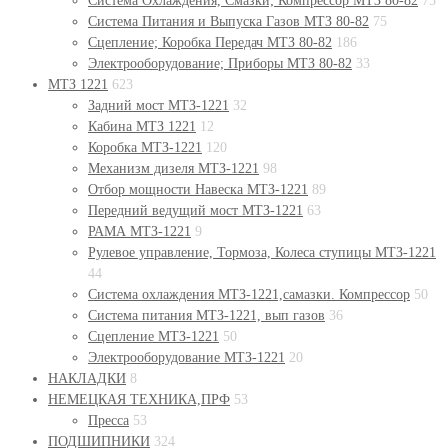
Система Охлаждения, Смазки; Компрессор МТЗ 80-82
73
Система Питания и Выпуска Газов МТЗ 80-82
75
Сцепление; Коробка Передач МТЗ 80-82
186
Электрооборудование; Приборы МТЗ 80-82
33
МТЗ 1221
623
Задний мост МТЗ-1221
32
Кабина МТЗ 1221
12
Коробка МТЗ-1221
120
Механизм дизеля МТЗ-1221
98
Отбор мощности Навеска МТЗ-1221
89
Передний ведущий мост МТЗ-1221
63
РАМА МТЗ-1221
9
Рулевое управление, Тормоза, Колеса ступицы МТЗ-1221
44
Система охлаждения МТЗ-1221,самазки. Компрессор
50
Система питания МТЗ-1221, вып газов
36
Сцепление МТЗ-1221
50
Электрооборудование МТЗ-1221
20
НАКЛАДКИ
8
НЕМЕЦКАЯ ТЕХНИКА,ПРФ
53
Пресса
53
ПОДШИПНИКИ
324