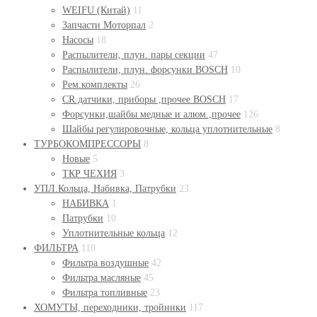
WEIFU (Китай)
11
Запчасти Моторпал
2
Насосы
18
Распылители, плун. пары секции
47
Распылители, плун. форсунки BOSСH
10
Рем.комплекты
26
СR датчики, приборы ,прочее BOSСH
17
Форсунки,шайбы медные и алюм.,прочее
126
Шайбы регулировочные, кольца уплотнительные
8
ТУРБОКОМПРЕССОРЫ
8
Новые
5
ТКР ЧЕХИЯ
3
УПЛ.Кольца, Набивка, Патрубки
23
НАБИВКА
1
Патрубки
10
Уплотнительные кольца
12
ФИЛЬТРА
110
Фильтра воздушные
42
Фильтра масляные
45
Фильтра топливные
23
ХОМУТЫ, переходники, тройники
117