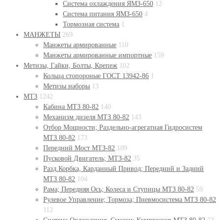
Система охлаждения ЯМЗ-650
12
Система питания ЯМЗ-650
4
Тормозная система
1
МАНЖЕТЫ
269
Манжеты армированные
110
Манжеты армированные импортные
159
Метизы, Гайки, Болты, Крепеж
102
Кольца стопороные ГОСТ 13942-86
1
Метизы наборы
13
МТЗ
1242
Кабина МТЗ 80-82
140
Механизм дизеля МТЗ 80-82
143
Отбор Мощности; Раздельно-агрегатная Гидросистем
МТЗ 80-82
173
Передний Мост МТЗ-82
109
Пусковой Двигатель; МТЗ-82
35
Разд.Корбка, Карданный Привод; Передний и Задний
МТЗ 80-82
104
Рама; Передняя Ось; Колеса и Ступицы МТЗ 80-82
59
Рулевое Управление; Тормоза; Пневмосистема МТЗ 80-82
112