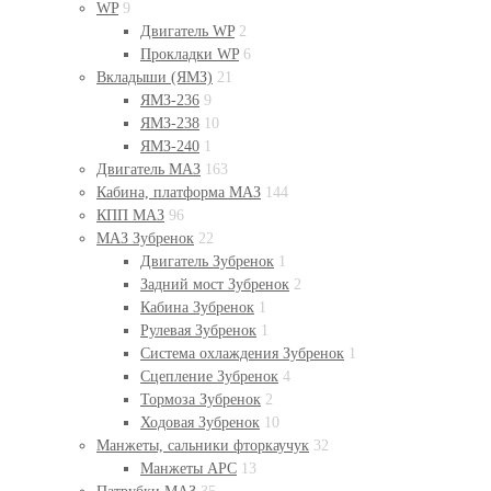
WP
9
Двигатель WP
2
Прокладки WP
6
Вкладыши (ЯМЗ)
21
ЯМЗ-236
9
ЯМЗ-238
10
ЯМЗ-240
1
Двигатель МАЗ
163
Кабина, платформа МАЗ
144
КПП МАЗ
96
МАЗ Зубренок
22
Двигатель Зубренок
1
Задний мост Зубренок
2
Кабина Зубренок
1
Рулевая Зубренок
1
Система охлаждения Зубренок
1
Сцепление Зубренок
4
Тормоза Зубренок
2
Ходовая Зубренок
10
Манжеты, сальники фторкаучук
32
Манжеты АРС
13