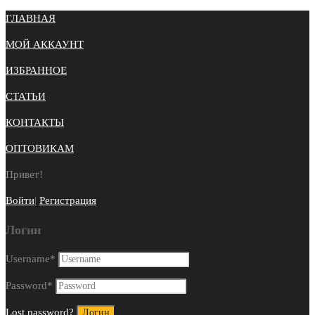
ГЛАВНАЯ
МОЙ АККАУНТ
ИЗБРАННОЕ
СТАТЬИ
КОНТАКТЫ
ОПТОВИКАМ
Привет!
Войти
|
Регистрация
Логин
Username
*
Password
*
Lost password?