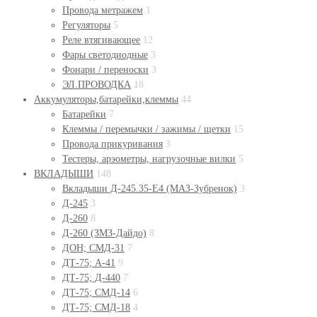
Провода метражем
1
Регуляторы
5
Реле втягивающее
12
Фары светодиодные
3
Фонари / переноски
3
ЭЛ.ПРОВОДКА
18
Аккумуляторы,батарейки,клеммы
44
Батарейки
7
Клеммы / перемычки / зажимы / щетки
15
Провода прикуривания
3
Тестеры, арэометры, нагрузочные вилки
5
ВКЛАДЫШИ
148
Вкладыши Д-245.35-Е4 (МАЗ-Зубренок)
3
Д-245
3
Д-260
8
Д-260 (ЗМЗ-Дайдо)
8
ДОН; СМД-31
7
ДТ-75; А-41
9
ДТ-75; Д-440
7
ДТ-75; СМД-14
6
ДТ-75; СМД-18
4