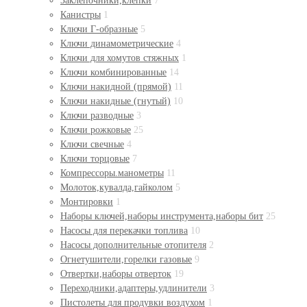
Заклепочники,клепки
7
Канистры
1
Ключи Г-образные
5
Ключи динамометрические
4
Ключи для хомутов стяжных
1
Ключи комбинированные
14
Ключи накидной (прямой)
11
Ключи накидные (гнутый)
10
Ключи разводные
3
Ключи рожковые
25
Ключи свечные
4
Ключи торцовые
7
Компрессоры.манометры
11
Молоток,кувалда,гайколом
5
Монтировки
1
Наборы ключей,наборы инструмента,наборы бит
25
Насосы для перекачки топлива
10
Насосы дополнительные отопителя
2
Огнетушители,горелки газовые
9
Отвертки,наборы отверток
19
Переходники,адаптеры,удлинители
3
Пистолеты для продувки воздухом
1