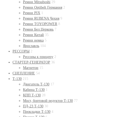
Ремни Mitsuboshi
29
Ремни Optibelt Германия
2
Ремни PIX
1
Ремни RUBENA Чехия
9
Ремни TOYOPOWER
8
Ремни Бел.Церковь
7
Ремни Китай
35
Ремни немка
5
Ярославль
104
РЕССОРЫ
2
Рессоры к прицепу
2
СТАРТЕР-ГЕНЕРАТОР
36
Магнетон
15
СЦЕПЛЕНИЕ
54
Т-130
215
Двигатель Т-130
17
Кабина Т-130
1
КПП Т-130
28
Мост, бортовой редуктор Т-130
77
ПД-23 Т-130
30
Прокладки Т-130
4