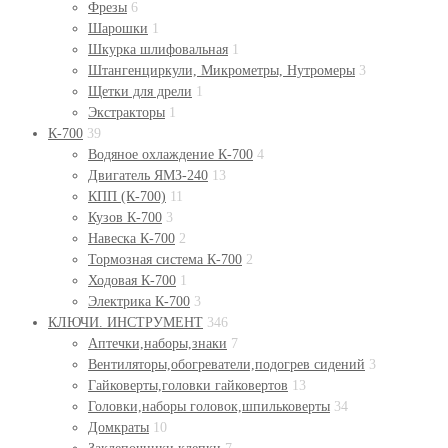
Фрезы
6
Шарошки
1
Шкурка шлифовальная
1
Штангенциркули, Микрометры, Нутромеры
3
Щетки для дрели
1
Экстракторы
1
К-700
39
Водяное охлаждение К-700
4
Двигатель ЯМЗ-240
13
КПП (К-700)
11
Кузов К-700
3
Навеска К-700
2
Тормозная система К-700
2
Ходовая К-700
1
Электрика К-700
3
КЛЮЧИ. ИНСТРУМЕНТ
346
Аптечки,наборы,знаки
7
Вентиляторы,обогреватели,подогрев сидений
3
Гайковерты,головки гайковертов
13
Головки,наборы головок,шпильковерты
34
Домкраты
10