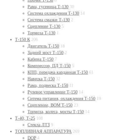
Прочее Т-130
6
Рама, гусеница Т-130
30
Система охлаждения Т-130
14
Система смазки Т-130
2
Сцепление Т-130
5
Тормоза Т-130
1
Т-150 К
206
Двигатель Т-150
18
Задний мост Т-150
2
Кабина Т-150
7
Компрессор, ПД Т-150
5
КПП, передача карданная Т-150
61
Навеска Т-150
32
Рама, подвеска Т-150
11
Рулевое управление Т-150
14
Ситема питания, охлаждения Т-150
19
Сцепление, ВОМ Т-150
23
Тормоза, колеса, мосты Т-150
14
Т-40, Т-25
108
Стекла ЛТЗ
9
ТОПЛИВНАЯ АППАРАТУРА
269
DOP
4