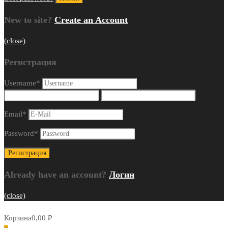
New to site?
Create an Account
(close)
Регистрация
Username
*
Email
*
Password
*
Already have an account?
Логин
(close)
Корзина
0,00
₽