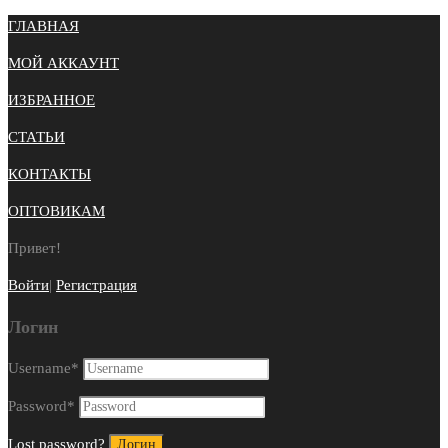
ГЛАВНАЯ
МОЙ АККАУНТ
ИЗБРАННОЕ
СТАТЬИ
КОНТАКТЫ
ОПТОВИКАМ
Привет!
Войти
|
Регистрация
Логин
Username
*
Password
*
Lost password?