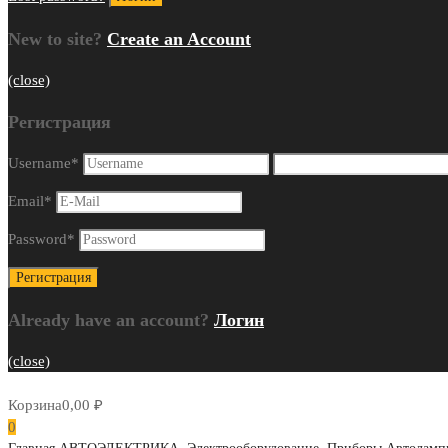
New to site?
Create an Account
(close)
Регистрация
Username
*
Email
*
Password
*
Already have an account?
Логин
(close)
Корзина
0,00
₽
0