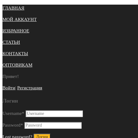
ГЛАВНАЯ
МОЙ АККАУНТ
ИЗБРАННОЕ
СТАТЬИ
КОНТАКТЫ
ОПТОВИКАМ
Привет!
Войти
|
Регистрация
Логин
Username
*
Password
*
Lost password?