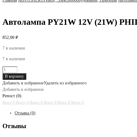
Главная
АВТОЭЛЕКТРИКА, Электрооборудование, Приборы
Автоламп
Автолампа PY21W 12V (21W) PHI
852,00
₽
7 в наличии
7 в наличии
Количество
товара
В корзину
Автолампа
Добавить в избранное
Удалить из избранного
PY21W
Добавить в избранное
12V
Репост (0)
(21W)
Всего: 0
Всего: 0
Всего: 0
Всего: 0
Всего: 0
Всего: 0
PHILIPS
Отзывы (0)
Отзывы