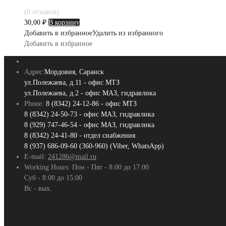
(0 отзывов)
30,00
₽
В корзину
Добавить в избранное
Удалить из избранного
Добавить в избранное
Адрес:
Мордовия, Саранск
ул.Полежаева, д.11 - офис МТЗ
ул.Полежаева, д.2 - офис МАЗ, гидравлика
Phone:
8 (8342) 24-12-86 - офис МТЗ
8 (8342) 24-50-73 - офис МАЗ, гидравлика
8 (929) 747-46-54 - офис МАЗ, гидравлика
8 (8342) 24-41-80 - отдел снабжения
8 (937) 686-09-60 (360-960) (Viber, WhatsApp)
E-mail:
241286@mail.ru
Working Hours:
Пон - Пят - 8:00 до 17:00
Суб - 8:00 до 15:00
Вс - вых.