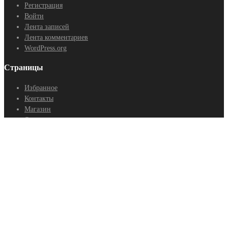
Регистрация
Войти
Лента записей
Лента комментариев
WordPress.org
Страницы
Избранное
Контакты
Магазин
Оптовые поставки
Политика конфиденциальности
Статьи
Способы оплаты:
Наличный расчет, безналичный и банковский перевод для юр.лиц.