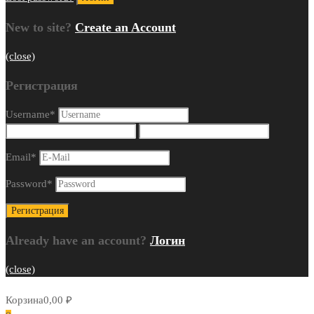
New to site?
Create an Account
(close)
Регистрация
Username
*
Email
*
Password
*
Already have an account?
Логин
(close)
Корзина
0,00
₽