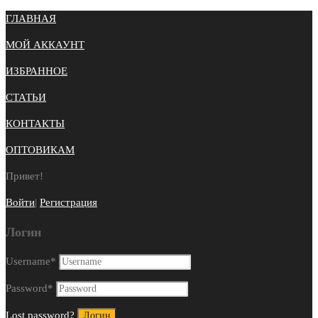
ГЛАВНАЯ
МОЙ АККАУНТ
ИЗБРАННОЕ
СТАТЬИ
КОНТАКТЫ
ОПТОВИКАМ
Привет!
Войти
|
Регистрация
Логин
Username
*
Password
*
Lost password?