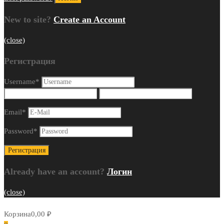
New to site?
Create an Account
(close)
Регистрация
Username
*
Email
*
Password
*
Already have an account?
Логин
(close)
Корзина
0,00
₽