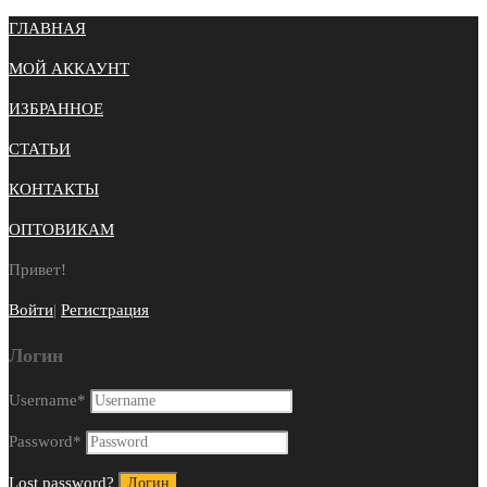
ГЛАВНАЯ
МОЙ АККАУНТ
ИЗБРАННОЕ
СТАТЬИ
КОНТАКТЫ
ОПТОВИКАМ
Привет!
Войти
|
Регистрация
Логин
Username
*
Password
*
Lost password?