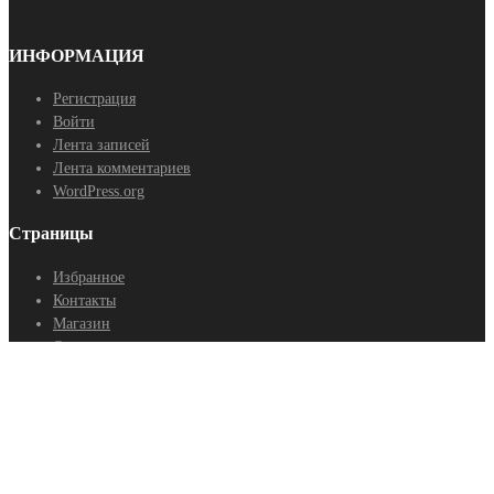
ИНФОРМАЦИЯ
Регистрация
Войти
Лента записей
Лента комментариев
WordPress.org
Страницы
Избранное
Контакты
Магазин
Оптовые поставки
Политика конфиденциальности
Статьи
Способы оплаты:
Наличный расчет, безналичный и банковский перевод для юр.лиц.