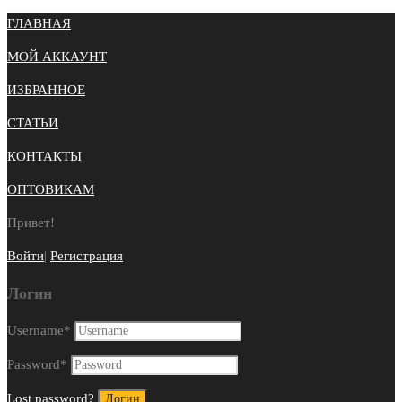
ГЛАВНАЯ
МОЙ АККАУНТ
ИЗБРАННОЕ
СТАТЬИ
КОНТАКТЫ
ОПТОВИКАМ
Привет!
Войти
|
Регистрация
Логин
Username
*
Password
*
Lost password?