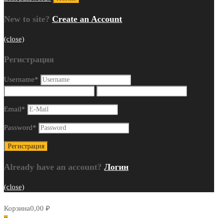
New to site?
Create an Account
(close)
Регистрация
Username
*
Email
*
Password
*
Already have an account?
Логин
(close)
Корзина
0,00
₽