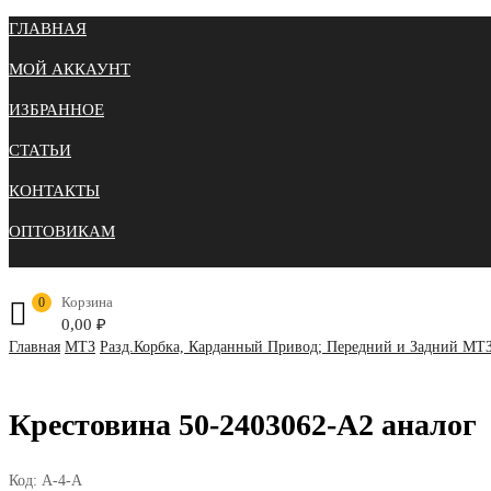
ГЛАВНАЯ
МОЙ АККАУНТ
ИЗБРАННОЕ
СТАТЬИ
КОНТАКТЫ
ОПТОВИКАМ
Корзина
0
0,00
₽
Главная
МТЗ
Разд.Корбка, Карданный Привод; Передний и Задний МТЗ
Крестовина 50-2403062-А2 аналог
Код:
А-4-А