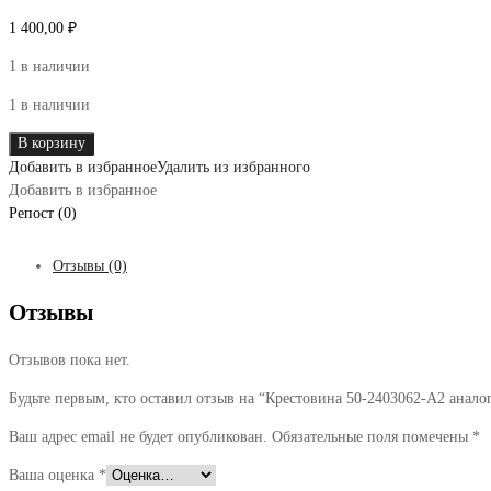
1 400,00
₽
1 в наличии
1 в наличии
Количество
В корзину
товара
Добавить в избранное
Удалить из избранного
Крестовина
Добавить в избранное
50-
Репост (0)
2403062-
А2
Отзывы (0)
аналог
Отзывы
Отзывов пока нет.
Будьте первым, кто оставил отзыв на “Крестовина 50-2403062-А2 анало
Ваш адрес email не будет опубликован.
Обязательные поля помечены
*
Ваша оценка
*