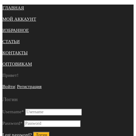
ГЛАВНАЯ
МОЙ АККАУНТ
ИЗБРАННОЕ
СТАТЬИ
КОНТАКТЫ
ОПТОВИКАМ
Привет!
Войти
|
Регистрация
Логин
Username
*
Password
*
Lost password?