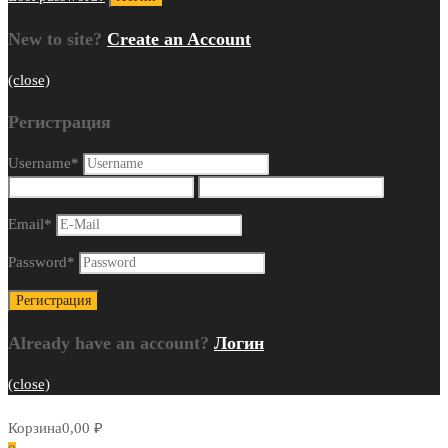
New to site?
Create an Account
(close)
Регистрация
Username
*
Email
*
Password
*
Already have an account?
Логин
(close)
Корзина
0,00
₽