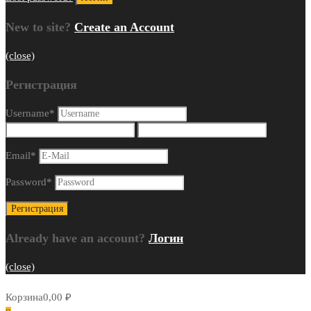
New to site?
Create an Account
(close)
Регистрация
Username
*
Email
*
Password
*
Already have an account?
Логин
(close)
Корзина
0,00
₽