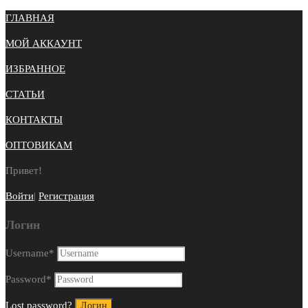
ГЛАВНАЯ
МОЙ АККАУНТ
ИЗБРАННОЕ
СТАТЬИ
КОНТАКТЫ
ОПТОВИКАМ
Привет!
Войти
|
Регистрация
Логин
Username
*
Password
*
Lost password?