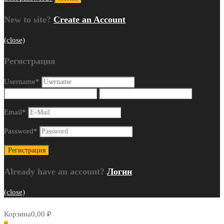
New to site?
Create an Account
(close)
Регистрация
Username
*
Email
*
Password
*
Already have an account?
Логин
(close)
Корзина
0,00
₽