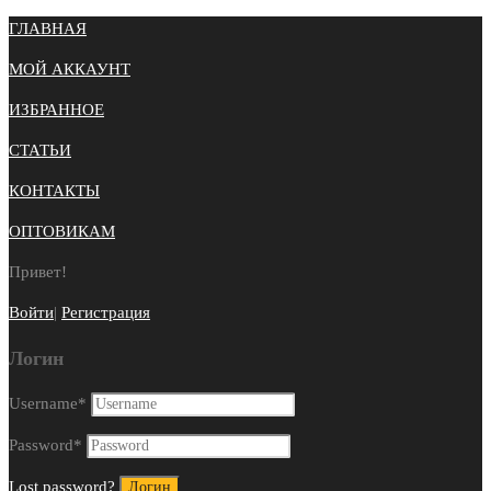
ГЛАВНАЯ
МОЙ АККАУНТ
ИЗБРАННОЕ
СТАТЬИ
КОНТАКТЫ
ОПТОВИКАМ
Привет!
Войти
|
Регистрация
Логин
Username
*
Password
*
Lost password?