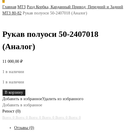
0
Главная
МТЗ
Разд.Корбка, Карданный Привод; Передний и Задний
МТЗ 80-82
Рукав полуоси 50-2407018 (Аналог)
Рукав полуоси 50-2407018
(Аналог)
11 000,00
₽
1 в наличии
1 в наличии
Количество
В корзину
товара
Добавить в избранное
Удалить из избранного
Рукав
Добавить в избранное
полуоси
Репост (0)
50-
Всего: 0
Всего: 0
Всего: 0
Всего: 0
Всего: 0
Всего: 0
2407018
Отзывы (0)
(Аналог)