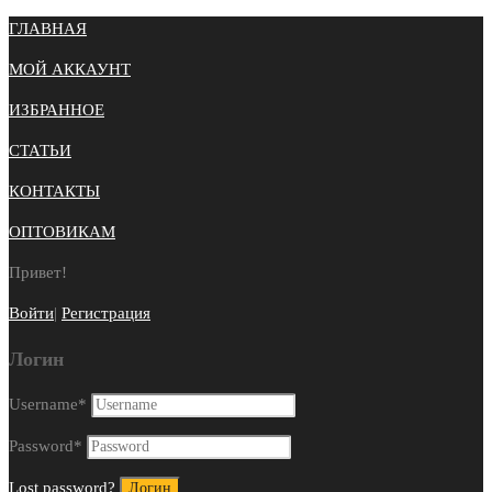
ГЛАВНАЯ
МОЙ АККАУНТ
ИЗБРАННОЕ
СТАТЬИ
КОНТАКТЫ
ОПТОВИКАМ
Привет!
Войти
|
Регистрация
Логин
Username
*
Password
*
Lost password?