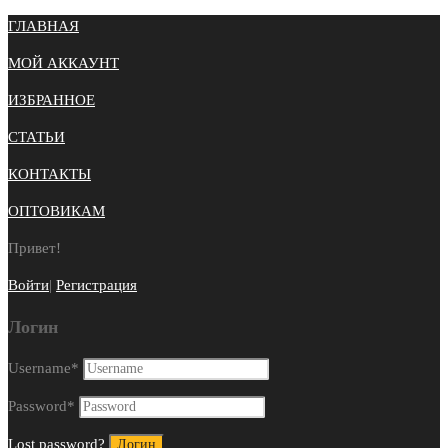
ГЛАВНАЯ
МОЙ АККАУНТ
ИЗБРАННОЕ
СТАТЬИ
КОНТАКТЫ
ОПТОВИКАМ
Привет!
Войти
|
Регистрация
Логин
Username
*
Password
*
Lost password?