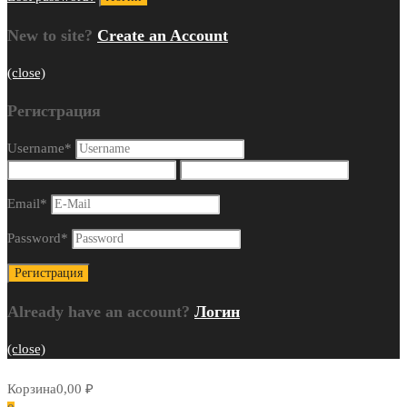
New to site?
Create an Account
(close)
Регистрация
Username
*
Email
*
Password
*
Already have an account?
Логин
(close)
Корзина
0,00
₽