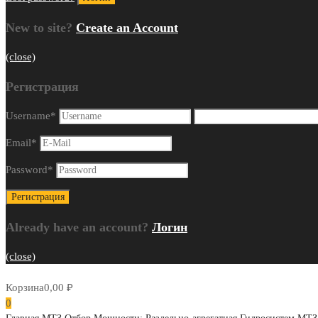
New to site?
Create an Account
(close)
Регистрация
Username
*
Email
*
Password
*
Already have an account?
Логин
(close)
Корзина
0,00
₽
0