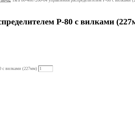
 80-82
Тяга 80-4607260-04 управления распределителем Р-80 с вилками (
спределителем Р-80 с вилками (227
0 с вилками (227мм)