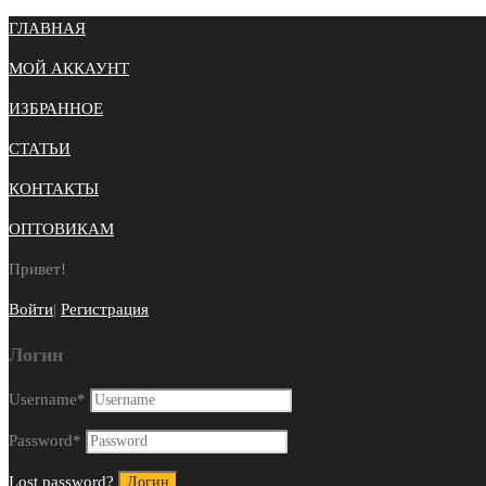
ГЛАВНАЯ
МОЙ АККАУНТ
ИЗБРАННОЕ
СТАТЬИ
КОНТАКТЫ
ОПТОВИКАМ
Привет!
Войти
|
Регистрация
Логин
Username
*
Password
*
Lost password?