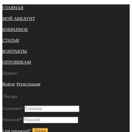
ГЛАВНАЯ
МОЙ АККАУНТ
ИЗБРАННОЕ
СТАТЬИ
КОНТАКТЫ
ОПТОВИКАМ
Привет!
Войти
|
Регистрация
Логин
Username
*
Password
*
Lost password?