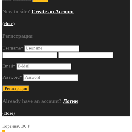
New to site?
Create an Account
(close)
Регистрация
Username
*
Email
*
Password
*
Already have an account?
Логин
(close)
Корзина
0,00
₽