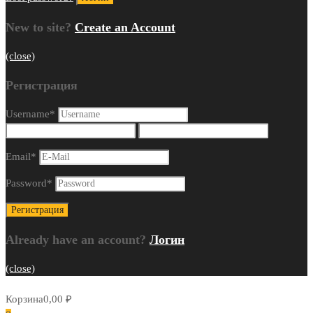
New to site?
Create an Account
(close)
Регистрация
Username
*
Email
*
Password
*
Already have an account?
Логин
(close)
Корзина
0,00
₽