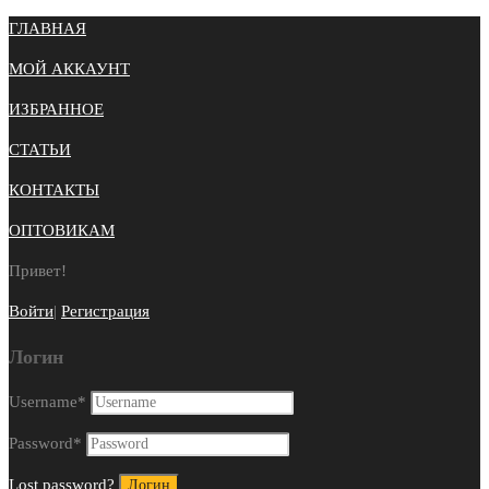
ГЛАВНАЯ
МОЙ АККАУНТ
ИЗБРАННОЕ
СТАТЬИ
КОНТАКТЫ
ОПТОВИКАМ
Привет!
Войти
|
Регистрация
Логин
Username
*
Password
*
Lost password?