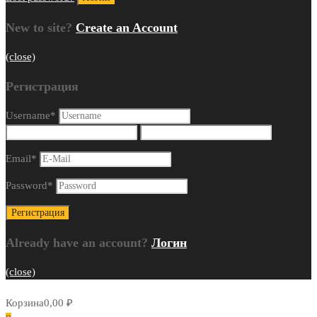
New to site?
Create an Account
(close)
Регистрация
Username
*
Email
*
Password
*
Already have an account?
Логин
(close)
Корзина
0,00
₽