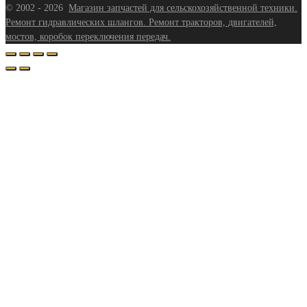
©
2002 - 2026
Магазин запчастей для сельскохозяйственной техники.
Ремонт гидравлических шлангов. Ремонт тракторов, двигателей,
мостов, коробок переключения передач.