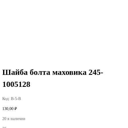
Шайба болта маховика 245-
1005128
Код:
В-5-В
130,00
₽
20 в наличии