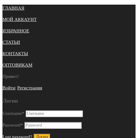
ГЛАВНАЯ
МОЙ АККАУНТ
ИЗБРАННОЕ
СТАТЬИ
КОНТАКТЫ
ОПТОВИКАМ
Привет!
Войти
|
Регистрация
Логин
Username
*
Password
*
Lost password?