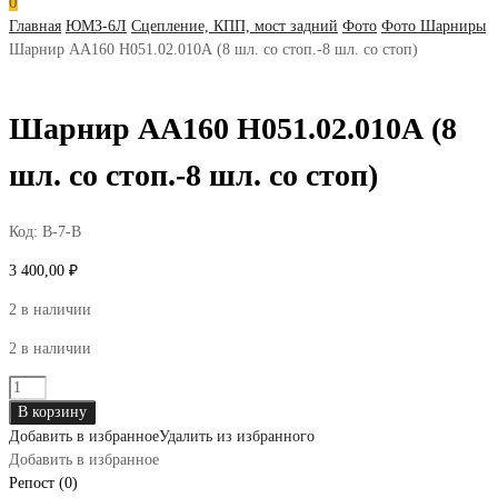
0
Главная
ЮМЗ-6Л
Сцепление, КПП, мост задний
Фото
Фото Шарниры
Шарнир АА160 Н051.02.010А (8 шл. со стоп.-8 шл. со стоп)
Шарнир АА160 Н051.02.010А (8
шл. со стоп.-8 шл. со стоп)
Код:
В-7-В
3 400,00
₽
2 в наличии
2 в наличии
Количество
товара
В корзину
Шарнир
Добавить в избранное
Удалить из избранного
АА160
Добавить в избранное
Н051.02.010А
Репост (0)