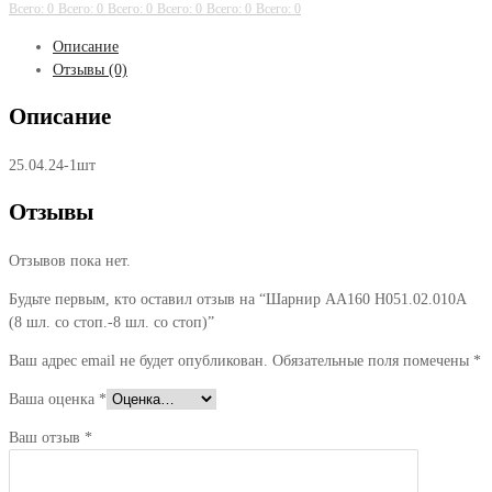
(8
Всего: 0
Всего: 0
Всего: 0
Всего: 0
Всего: 0
Всего: 0
шл.
Описание
со
Отзывы (0)
стоп.-8
шл.
Описание
со
стоп)
25.04.24-1шт
Отзывы
Отзывов пока нет.
Будьте первым, кто оставил отзыв на “Шарнир АА160 Н051.02.010А
(8 шл. со стоп.-8 шл. со стоп)”
Ваш адрес email не будет опубликован.
Обязательные поля помечены
*
Ваша оценка
*
Ваш отзыв
*