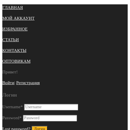
ГЛАВНАЯ
МОЙ АККАУНТ
ИЗБРАННОЕ
СТАТЬИ
КОНТАКТЫ
ОПТОВИКАМ
Привет!
Войти
|
Регистрация
Логин
Username
*
Password
*
Lost password?