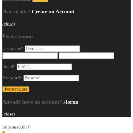
New to site?
Create an Account
(close)
Регистрация
Username
*
Email
*
Password
*
Already have an account?
Логин
(close)
Корзина
0,00
₽