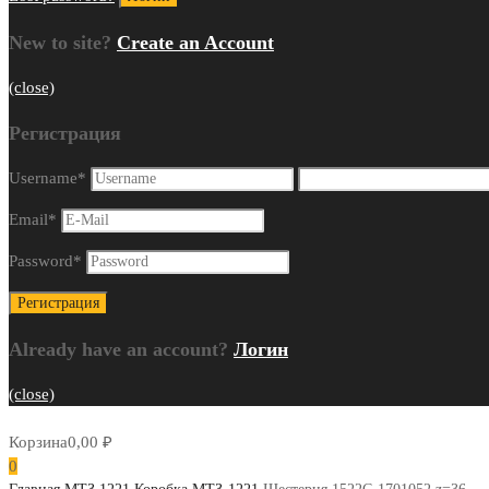
New to site?
Create an Account
(close)
Регистрация
Username
*
Email
*
Password
*
Already have an account?
Логин
(close)
Корзина
0,00
₽
0