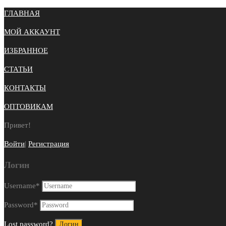
ГЛАВНАЯ
МОЙ АККАУНТ
ИЗБРАННОЕ
СТАТЬИ
КОНТАКТЫ
ОПТОВИКАМ
Привет!
Войти
|
Регистрация
Логин
Username
*
Password
*
Lost password?