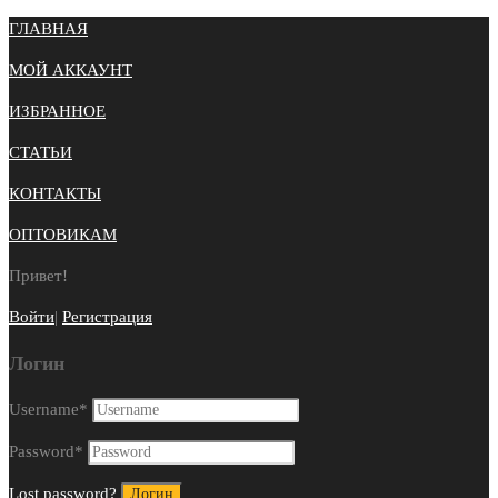
ГЛАВНАЯ
МОЙ АККАУНТ
ИЗБРАННОЕ
СТАТЬИ
КОНТАКТЫ
ОПТОВИКАМ
Привет!
Войти
|
Регистрация
Логин
Username
*
Password
*
Lost password?