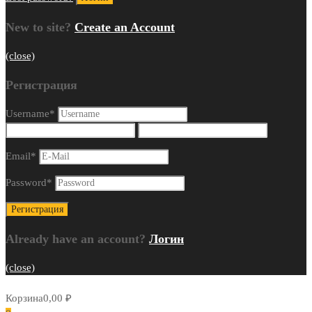
New to site?
Create an Account
(close)
Регистрация
Username
*
Email
*
Password
*
Already have an account?
Логин
(close)
Корзина
0,00
₽