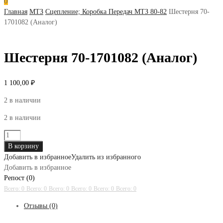
0
Главная
МТЗ
Сцепление; Коробка Передач МТЗ 80-82
Шестерня 70-
1701082 (Аналог)
Шестерня 70-1701082 (Аналог)
1 100,00
₽
2 в наличии
2 в наличии
Количество
товара
В корзину
Шестерня
Добавить в избранное
Удалить из избранного
70-
Добавить в избранное
1701082
Репост (0)
(Аналог)
Всего: 0
Всего: 0
Всего: 0
Всего: 0
Всего: 0
Всего: 0
Отзывы (0)