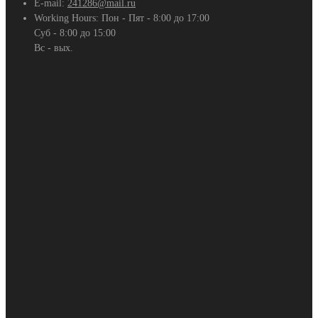
E-mail:
241286@mail.ru
Working Hours:
Пон - Пят - 8:00 до 17:00
Суб - 8:00 до 15:00
Вс - вых.