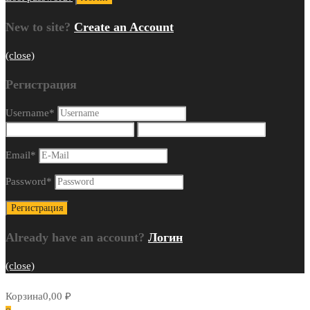
New to site?
Create an Account
(close)
Регистрация
Username
*
Email
*
Password
*
Already have an account?
Логин
(close)
Корзина
0,00
₽