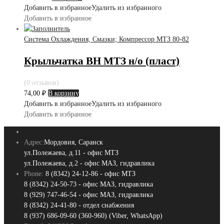
Добавить в избранное
Удалить из избранного
Добавить в избранное
Система Охлаждения, Смазки; Компрессор МТЗ 80-82
Крыльчатка ВН МТЗ н/о (пласт)
(0 отзывов)
74,00
₽
В корзину
Добавить в избранное
Удалить из избранного
Добавить в избранное
Адрес:
Мордовия, Саранск
ул.Полежаева, д.11 - офис МТЗ
ул.Полежаева, д.2 - офис МАЗ, гидравлика
Phone:
8 (8342) 24-12-86 - офис МТЗ
8 (8342) 24-50-73 - офис МАЗ, гидравлика
8 (929) 747-46-54 - офис МАЗ, гидравлика
8 (8342) 24-41-80 - отдел снабжения
8 (937) 686-09-60 (360-960) (Viber, WhatsApp)