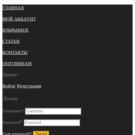
ГЛАВНАЯ
МОЙ АККАУНТ
ИЗБРАННОЕ
СТАТЬИ
КОНТАКТЫ
ОПТОВИКАМ
Привет!
Войти
|
Регистрация
Логин
Username
*
Password
*
Lost password?