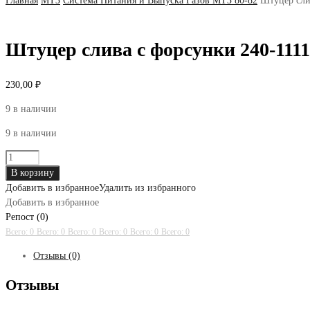
Главная
МТЗ
Система Питания и Выпуска Газов МТЗ 80-82
Штуцер сли
Штуцер слива с форсунки 240-1111
230,00
₽
9 в наличии
9 в наличии
Количество
товара
В корзину
Штуцер
Добавить в избранное
Удалить из избранного
слива
Добавить в избранное
с
Репост (0)
форсунки
Всего: 0
Всего: 0
Всего: 0
Всего: 0
Всего: 0
Всего: 0
240-
Отзывы (0)
1111112-
01
Отзывы
ЕВРО-2
(резьба