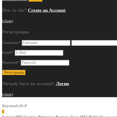
New to site?
Create an Account
(close)
Регистрация
Username
*
Email
*
Password
*
Already have an account?
Логин
(close)
Корзина
0,00
₽
0