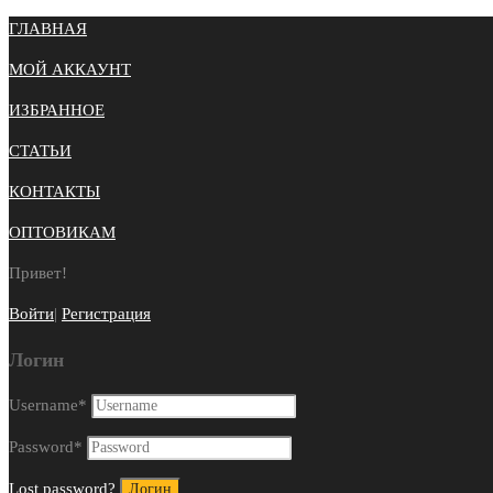
ГЛАВНАЯ
МОЙ АККАУНТ
ИЗБРАННОЕ
СТАТЬИ
КОНТАКТЫ
ОПТОВИКАМ
Привет!
Войти
|
Регистрация
Логин
Username
*
Password
*
Lost password?