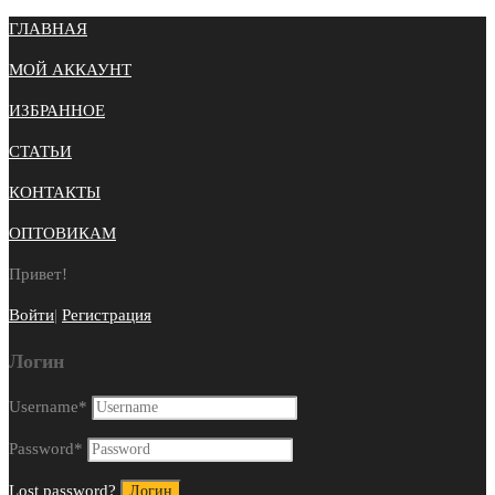
ГЛАВНАЯ
МОЙ АККАУНТ
ИЗБРАННОЕ
СТАТЬИ
КОНТАКТЫ
ОПТОВИКАМ
Привет!
Войти
|
Регистрация
Логин
Username
*
Password
*
Lost password?