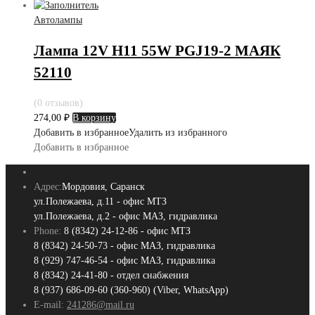
Автолампы
Лампа 12V H11 55W PGJ19-2 МАЯК
52110
(0 отзывов)
274,00
₽
В корзину
Добавить в избранное
Удалить из избранного
Добавить в избранное
Адрес:
Мордовия, Саранск
ул.Полежаева, д.11 - офис МТЗ
ул.Полежаева, д.2 - офис МАЗ, гидравлика
Phone:
8 (8342) 24-12-86 - офис МТЗ
8 (8342) 24-50-73 - офис МАЗ, гидравлика
8 (929) 747-46-54 - офис МАЗ, гидравлика
8 (8342) 24-41-80 - отдел снабжения
8 (937) 686-09-60 (360-960) (Viber, WhatsApp)
E-mail:
241286@mail.ru