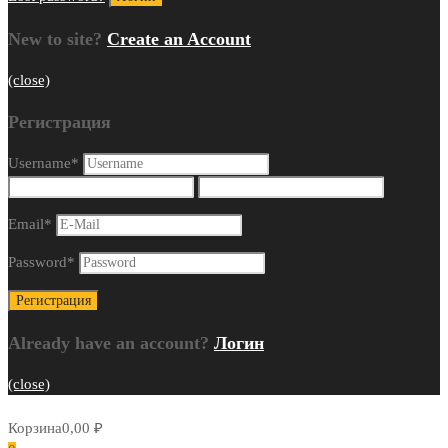
New to site?
Create an Account
(close)
Регистрация
Username
*
Email
*
Password
*
Already have an account?
Логин
(close)
Корзина
0,00
₽