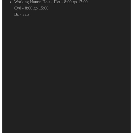
Working Hours:
Пон - Пят - 8:00 до 17:00
Суб - 8:00 до 15:00
Вс - вых.