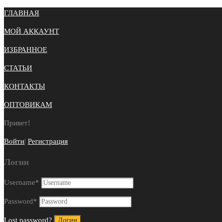
ГЛАВНАЯ
МОЙ АККАУНТ
ИЗБРАННОЕ
СТАТЬИ
КОНТАКТЫ
ОПТОВИКАМ
Привет!
Войти
|
Регистрация
Логин
Username
*
Password
*
Lost password?