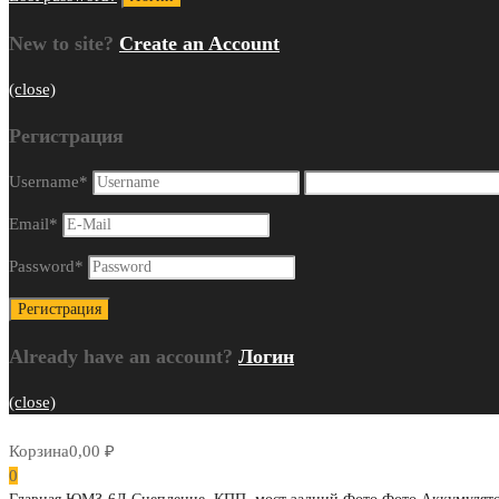
New to site?
Create an Account
(close)
Регистрация
Username
*
Email
*
Password
*
Already have an account?
Логин
(close)
Корзина
0,00
₽
0