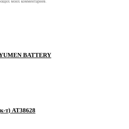
дующих моих комментариев.
ь TYUMEN BATTERY
к-т) AT38628