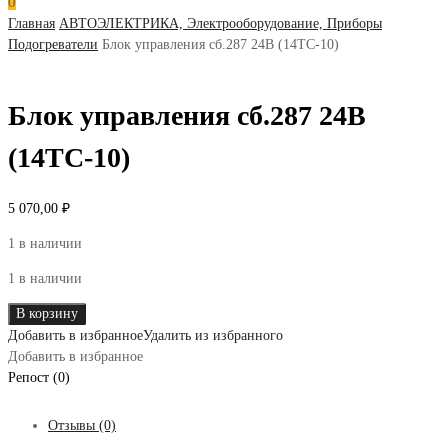
0
Главная
АВТОЭЛЕКТРИКА, Электрооборудование, Приборы
Подогреватели
Блок управления сб.287 24В (14ТС-10)
Блок управления сб.287 24В
(14ТС-10)
5 070,00
₽
1 в наличии
1 в наличии
Количество
В корзину
товара
Добавить в избранное
Удалить из избранного
Блок
Добавить в избранное
управления
Репост (0)
сб.287
24В
Отзывы (0)
(14ТС-10)