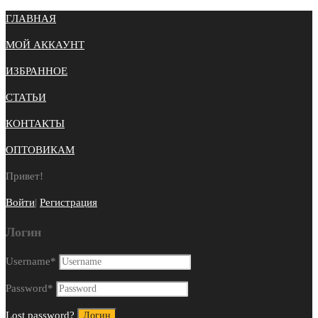
ГЛАВНАЯ
МОЙ АККАУНТ
ИЗБРАННОЕ
СТАТЬИ
КОНТАКТЫ
ОПТОВИКАМ
Привет!
Войти
|
Регистрация
Логин
Username
*
Password
*
Lost password?