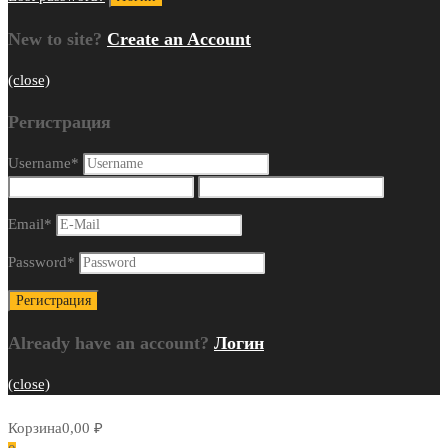
New to site?
Create an Account
(close)
Регистрация
Username
*
Email
*
Password
*
Already have an account?
Логин
(close)
Корзина
0,00
₽