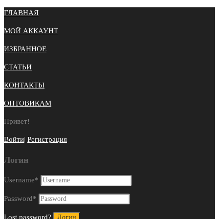
ГЛАВНАЯ
МОЙ АККАУНТ
ИЗБРАННОЕ
СТАТЬИ
КОНТАКТЫ
ОПТОВИКАМ
Привет!
Войти
|
Регистрация
Логин
Username
*
Password
*
Lost password?