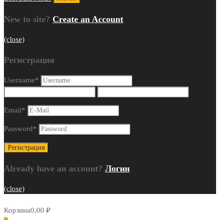
New to site?
Create an Account
(close)
Регистрация
Username
*
Email
*
Password
*
Already have an account?
Логин
(close)
Корзина
0,00
₽