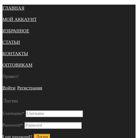
ГЛАВНАЯ
МОЙ АККАУНТ
ИЗБРАННОЕ
СТАТЬИ
КОНТАКТЫ
ОПТОВИКАМ
Привет!
Войти
|
Регистрация
Логин
Username
*
Password
*
Lost password?