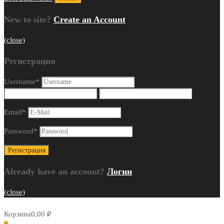
New to site?
Create an Account
(close)
Регистрация
Username
*
Email
*
Password
*
Already have an account?
Логин
(close)
Корзина
0,00
₽