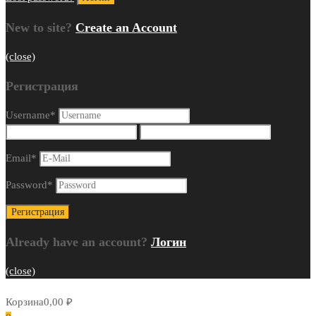
New to site?
Create an Account
(close)
Регистрация
Username
*
Email
*
Password
*
Already have an account?
Логин
(close)
Корзина
0,00
₽