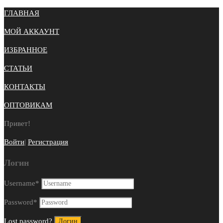
ГЛАВНАЯ
МОЙ АККАУНТ
ИЗБРАННОЕ
СТАТЬИ
КОНТАКТЫ
ОПТОВИКАМ
Привет!
Войти
|
Регистрация
Логин
Username
*
Password
*
Lost password?