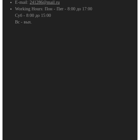
E-mail:
241286@mail.ru
Working Hours:
Пон - Пят - 8:00 до 17:00
Суб - 8:00 до 15:00
Вс - вых.