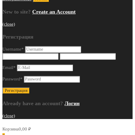
New to site?
Create an Account
(close)
Регистрация
Username
*
Email
*
Password
*
Already have an account?
Логин
(close)
Корзина
0,00
₽