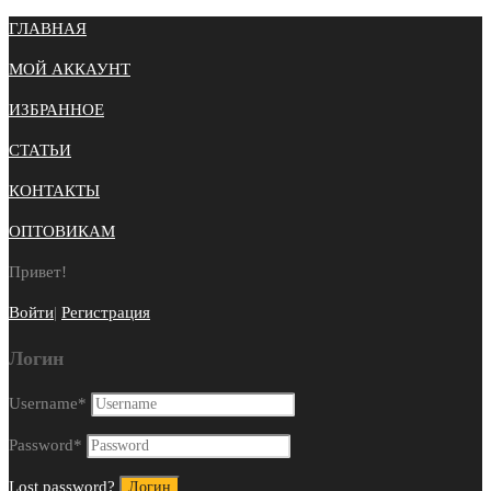
ГЛАВНАЯ
МОЙ АККАУНТ
ИЗБРАННОЕ
СТАТЬИ
КОНТАКТЫ
ОПТОВИКАМ
Привет!
Войти
|
Регистрация
Логин
Username
*
Password
*
Lost password?