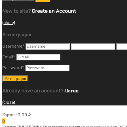
New to site?
Create an Account
(close)
Регистрация
Username
*
Email
*
Password
*
Already have an account?
Логин
(close)
Корзина
0,00
₽
0