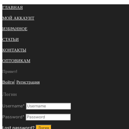
ГЛАВНАЯ
МОЙ АККАУНТ
ИЗБРАННОЕ
СТАТЬИ
КОНТАКТЫ
ОПТОВИКАМ
Привет!
Войти
|
Регистрация
Логин
Username
*
Password
*
Lost password?