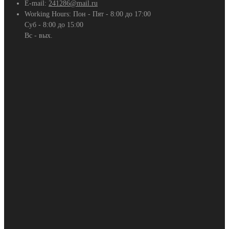
E-mail:
241286@mail.ru
Working Hours:
Пон - Пят - 8:00 до 17:00
Суб - 8:00 до 15:00
Вс - вых.