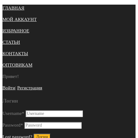
ГЛАВНАЯ
МОЙ АККАУНТ
ИЗБРАННОЕ
СТАТЬИ
КОНТАКТЫ
ОПТОВИКАМ
Привет!
Войти
|
Регистрация
Логин
Username
*
Password
*
Lost password?