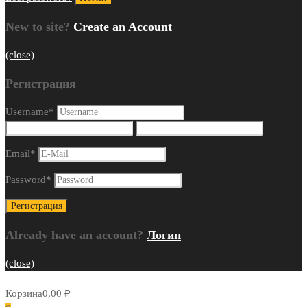
New to site?
Create an Account
(close)
Регистрация
Username
*
Email
*
Password
*
Already have an account?
Логин
(close)
Корзина
0,00
₽