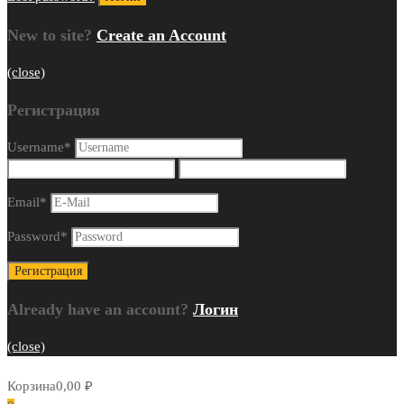
New to site?
Create an Account
(close)
Регистрация
Username
*
Email
*
Password
*
Already have an account?
Логин
(close)
Корзина
0,00
₽