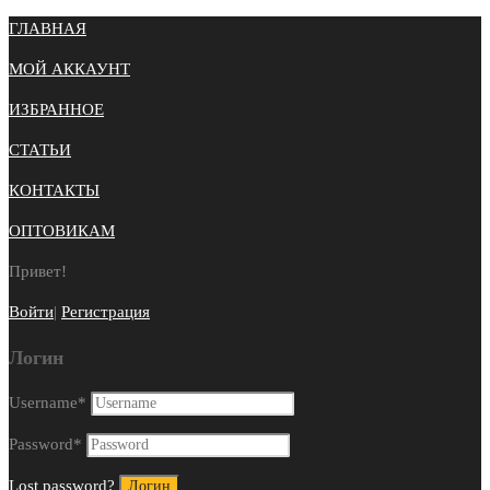
ГЛАВНАЯ
МОЙ АККАУНТ
ИЗБРАННОЕ
СТАТЬИ
КОНТАКТЫ
ОПТОВИКАМ
Привет!
Войти
|
Регистрация
Логин
Username
*
Password
*
Lost password?