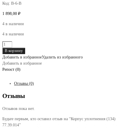
Код:
В-6-В
1 898,00
₽
4 в наличии
4 в наличии
Количество
товара
В корзину
Корпус
Добавить в избранное
Удалить из избранного
уплотнения
Добавить в избранное
(134)
Репост (0)
77.39.014
Отзывы (0)
Отзывы
Отзывов пока нет.
Будьте первым, кто оставил отзыв на “Корпус уплотнения (134)
77.39.014”