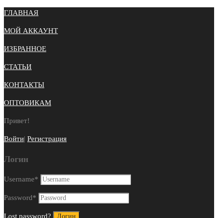
ГЛАВНАЯ
МОЙ АККАУНТ
ИЗБРАННОЕ
СТАТЬИ
КОНТАКТЫ
ОПТОВИКАМ
Привет!
Войти
|
Регистрация
Логин
Username
*
Password
*
Lost password?