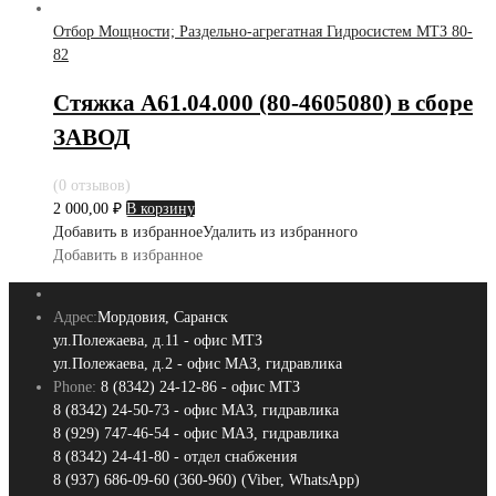
Отбор Мощности; Раздельно-агрегатная Гидросистем МТЗ 80-
82
Стяжка А61.04.000 (80-4605080) в сборе
ЗАВОД
(0 отзывов)
2 000,00
₽
В корзину
Добавить в избранное
Удалить из избранного
Добавить в избранное
Адрес:
Мордовия, Саранск
ул.Полежаева, д.11 - офис МТЗ
ул.Полежаева, д.2 - офис МАЗ, гидравлика
Phone:
8 (8342) 24-12-86 - офис МТЗ
8 (8342) 24-50-73 - офис МАЗ, гидравлика
8 (929) 747-46-54 - офис МАЗ, гидравлика
8 (8342) 24-41-80 - отдел снабжения
8 (937) 686-09-60 (360-960) (Viber, WhatsApp)