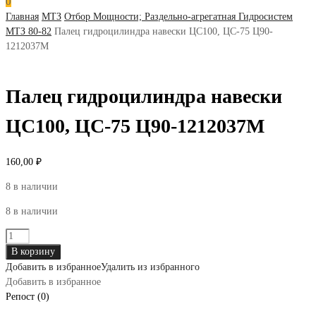
0
Главная
МТЗ
Отбор Мощности; Раздельно-агрегатная Гидросистем
МТЗ 80-82
Палец гидроцилиндра навески ЦС100, ЦС-75 Ц90-
1212037М
Палец гидроцилиндра навески
ЦС100, ЦС-75 Ц90-1212037М
160,00
₽
8 в наличии
8 в наличии
Количество
товара
В корзину
Палец
Добавить в избранное
Удалить из избранного
гидроцилиндра
Добавить в избранное
навески
Репост (0)
ЦС100,