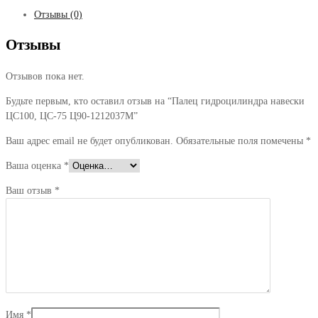
ЦС-75
Отзывы (0)
Ц90-
1212037М
Отзывы
Отзывов пока нет.
Будьте первым, кто оставил отзыв на “Палец гидроцилиндра навески
ЦС100, ЦС-75 Ц90-1212037М”
Ваш адрес email не будет опубликован.
Обязательные поля помечены
*
Ваша оценка
*
Ваш отзыв
*
Имя
*