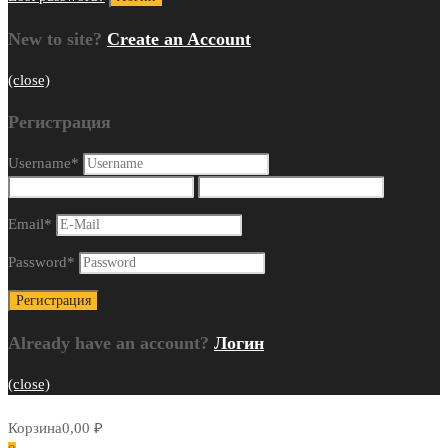
New to site?
Create an Account
(close)
Регистрация
Username
*
Email
*
Password
*
Already have an account?
Логин
(close)
Корзина
0,00
₽