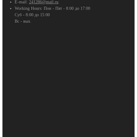
E-mail:
241286@mail.ru
Working Hours:
Пон - Пят - 8:00 до 17:00
Суб - 8:00 до 15:00
Вс - вых.