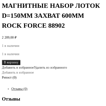
МАГНИТНЫЕ НАБОР ЛОТОК
D=150ММ ЗАХВАТ 600ММ
ROCK FORCE 88902
2 209,00
₽
1 в наличии
1 в наличии
Количество
В корзину
товара
Добавить в избранное
Удалить из избранного
ПРИСПОСОБЛЕНИЯ
Добавить в избранное
МАГНИТНЫЕ
Репост (0)
НАБОР
ЛОТОК
Отзывы (0)
D=150ММ
ЗАХВАТ
Отзывы
600ММ