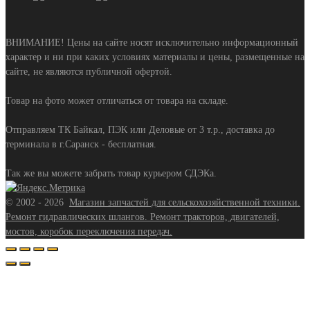
ВНИМАНИЕ! Цены на сайте носят исключительно информационный
характер и ни при каких условиях материалы и цены, размещенные на
сайте, не являются публичной офертой.
Товар на фото может отличаться от товара на складе.
Отправляем ТК Байкал, ПЭК или Деловые от 3 т.р., доставка до
терминала в г.Саранск - бесплатная.
Так же вы можете забрать товар курьером СДЭКа.
©
2002 - 2026
Магазин запчастей для сельскохозяйственной техники.
Ремонт гидравлических шлангов. Ремонт тракторов, двигателей,
мостов, коробок переключения передач.