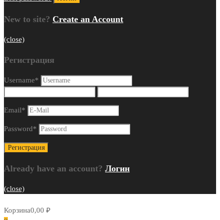
New to site?
Create an Account
(close)
Регистрация
Username
*
Email
*
Password
*
Already have an account?
Логин
(close)
Корзина
0,00
₽