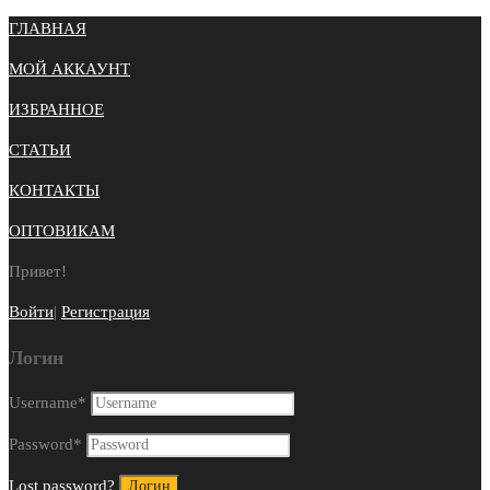
ГЛАВНАЯ
МОЙ АККАУНТ
ИЗБРАННОЕ
СТАТЬИ
КОНТАКТЫ
ОПТОВИКАМ
Привет!
Войти
|
Регистрация
Логин
Username
*
Password
*
Lost password?