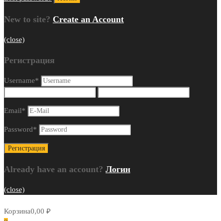
New to site?
Create an Account
(close)
Регистрация
Username
*
Email
*
Password
*
Already have an account?
Логин
(close)
Корзина
0,00
₽