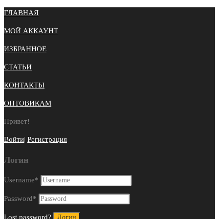
ГЛАВНАЯ
МОЙ АККАУНТ
ИЗБРАННОЕ
СТАТЬИ
КОНТАКТЫ
ОПТОВИКАМ
Привет!
Войти
|
Регистрация
Логин
Username
*
Password
*
Lost password?