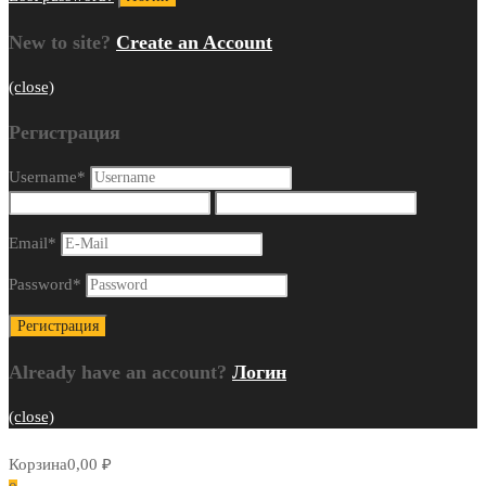
New to site?
Create an Account
(close)
Регистрация
Username
*
Email
*
Password
*
Already have an account?
Логин
(close)
Корзина
0,00
₽