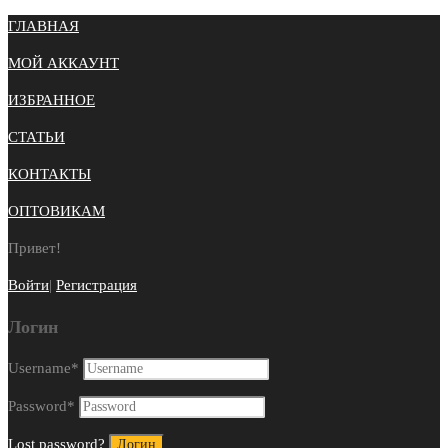
ГЛАВНАЯ
МОЙ АККАУНТ
ИЗБРАННОЕ
СТАТЬИ
КОНТАКТЫ
ОПТОВИКАМ
Привет!
Войти
|
Регистрация
Логин
Username
*
Password
*
Lost password?