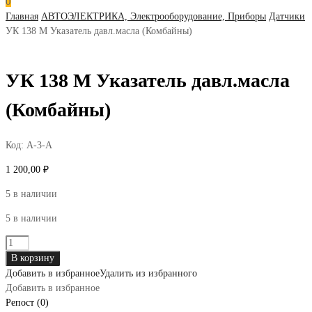
0
Главная
АВТОЭЛЕКТРИКА, Электрооборудование, Приборы
Датчики
УК 138 М Указатель давл.масла (Комбайны)
УК 138 М Указатель давл.масла
(Комбайны)
Код:
А-3-А
1 200,00
₽
5 в наличии
5 в наличии
Количество
товара
В корзину
УК
Добавить в избранное
Удалить из избранного
138
Добавить в избранное
М
Репост (0)