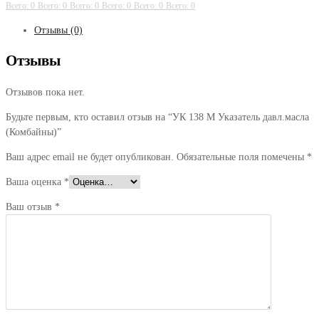
Указатель
Всего: 0
Всего: 0
Всего: 0
Всего: 0
Всего: 0
Всего: 0
давл.масла
Отзывы (0)
(Комбайны)
Отзывы
Отзывов пока нет.
Будьте первым, кто оставил отзыв на “УК 138 М Указатель давл.масла
(Комбайны)”
Ваш адрес email не будет опубликован.
Обязательные поля помечены
*
Ваша оценка
*
Ваш отзыв
*