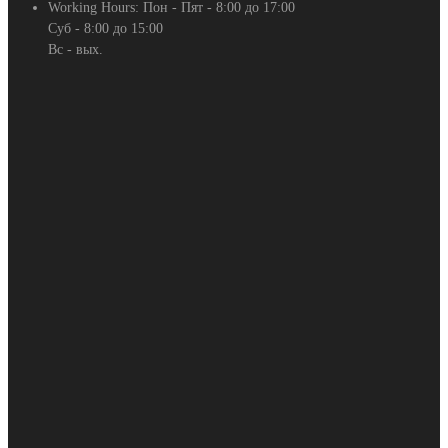
Working Hours:
Пон - Пят - 8:00 до 17:00
Суб - 8:00 до 15:00
Вс - вых.