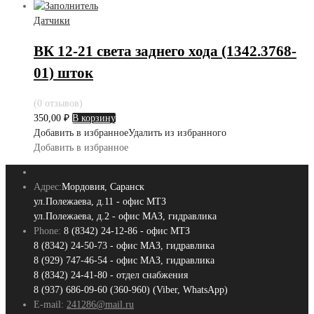
Датчики
ВК 12-21 света заднего хода (1342.3768-
01) шток
(0 отзывов)
350,00
₽
В корзину
Добавить в избранное
Удалить из избранного
Добавить в избранное
Адрес:
Мордовия, Саранск
ул.Полежаева, д.11 - офис МТЗ
ул.Полежаева, д.2 - офис МАЗ, гидравлика
Phone:
8 (8342) 24-12-86 - офис МТЗ
8 (8342) 24-50-73 - офис МАЗ, гидравлика
8 (929) 747-46-54 - офис МАЗ, гидравлика
8 (8342) 24-41-80 - отдел снабжения
8 (937) 686-09-60 (360-960) (Viber, WhatsApp)
E-mail:
241286@mail.ru