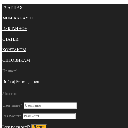
ГЛАВНАЯ
МОЙ АККАУНТ
ИЗБРАННОЕ
СТАТЬИ
КОНТАКТЫ
ОПТОВИКАМ
Привет!
Войти
|
Регистрация
Логин
Username
*
Password
*
Lost password?