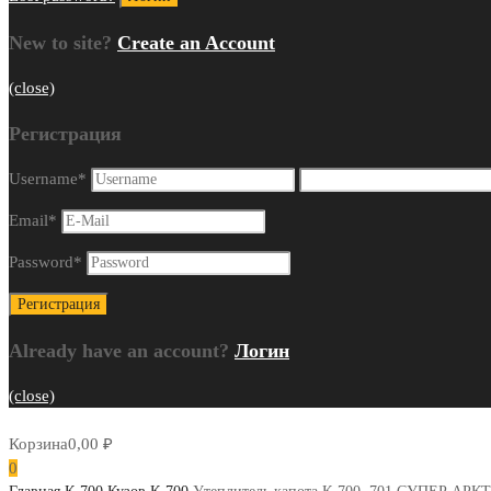
New to site?
Create an Account
(close)
Регистрация
Username
*
Email
*
Password
*
Already have an account?
Логин
(close)
Корзина
0,00
₽
0