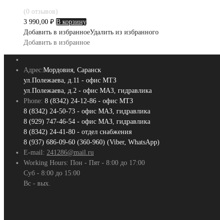
(0 отзывов)
3 990,00
₽
В корзину
Добавить в избранное
Удалить из избранного
Добавить в избранное
Адрес:
Мордовия, Саранск
ул.Полежаева, д.11 - офис МТЗ
ул.Полежаева, д.2 - офис МАЗ, гидравлика
Phone:
8 (8342) 24-12-86 - офис МТЗ
8 (8342) 24-50-73 - офис МАЗ, гидравлика
8 (929) 747-46-54 - офис МАЗ, гидравлика
8 (8342) 24-41-80 - отдел снабжения
8 (937) 686-09-60 (360-960) (Viber, WhatsApp)
E-mail:
241286@mail.ru
Working Hours:
Пон - Пят - 8:00 до 17:00
Суб - 8:00 до 15:00
Вс - вых.