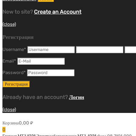
New to site?
Create an Account
(close)
Регистрация
Username
*
Email
*
Password
*
Already have an account?
Логин
(close)
Корзина
0,00
₽
0