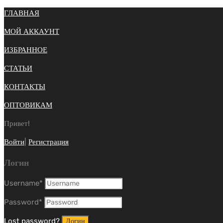
ГЛАВНАЯ
МОЙ АККАУНТ
ИЗБРАННОЕ
СТАТЬИ
КОНТАКТЫ
ОПТОВИКАМ
Привет!
Войти
|
Регистрация
Логин
Username
*
Password
*
Lost password?