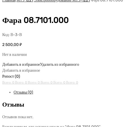
Главная
МТЗ 1221
Электрооборудование МТЗ-1221
Фара 08.7101.000
Фара 08.7101.000
Код:
В-3-В
2 500,00
₽
Нет в наличии
Добавить в избранное
Удалить из избранного
Добавить в избранное
Репост (0)
Всего: 0
Всего: 0
Всего: 0
Всего: 0
Всего: 0
Всего: 0
Отзывы (0)
Отзывы
Отзывов пока нет.
Будьте первым, кто оставил отзыв на “Фара 08.7101.000”