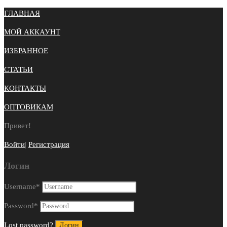
ГЛАВНАЯ
МОЙ АККАУНТ
ИЗБРАННОЕ
СТАТЬИ
КОНТАКТЫ
ОПТОВИКАМ
Привет!
Войти
|
Регистрация
Логин
Username
*
Password
*
Lost password?