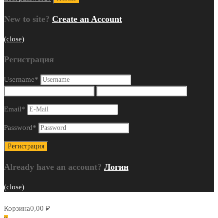
New to site?
Create an Account
(close)
Регистрация
Username
*
Email
*
Password
*
Already have an account?
Логин
(close)
Корзина
0,00
₽