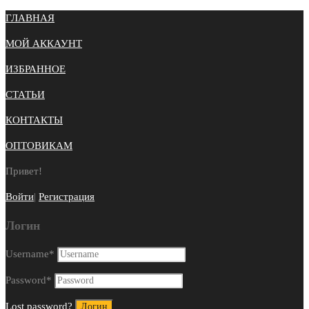
ГЛАВНАЯ
МОЙ АККАУНТ
ИЗБРАННОЕ
СТАТЬИ
КОНТАКТЫ
ОПТОВИКАМ
Привет!
Войти
|
Регистрация
Логин
Username
*
Password
*
Lost password?