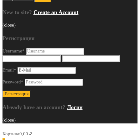
New to site?
Create an Account
(close)
Регистрация
Username
*
Email
*
Password
*
Already have an account?
Логин
(close)
Корзина
0,00
₽