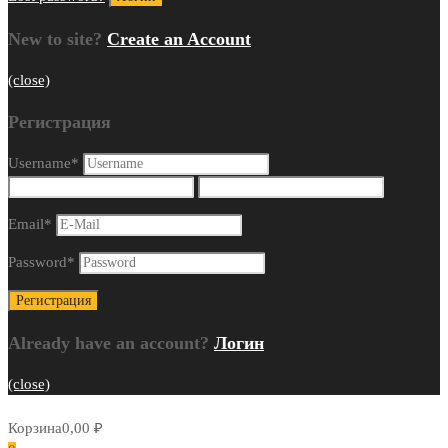
New to site?
Create an Account
(close)
Регистрация
Username
*
Email
*
Password
*
Already have an account?
Логин
(close)
Корзина
0,00
₽