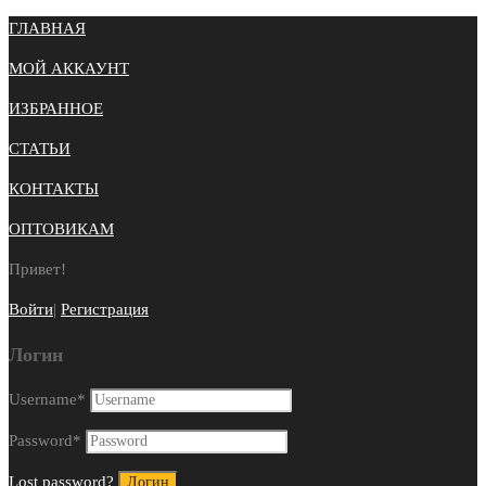
ГЛАВНАЯ
МОЙ АККАУНТ
ИЗБРАННОЕ
СТАТЬИ
КОНТАКТЫ
ОПТОВИКАМ
Привет!
Войти
|
Регистрация
Логин
Username
*
Password
*
Lost password?