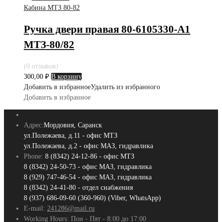
Кабина МТЗ 80-82
Ручка двери правая 80-6105330-А1
МТЗ-80/82
(0 отзывов)
300,00
₽
В корзину
Добавить в избранное
Удалить из избранного
Добавить в избранное
Адрес:
Мордовия, Саранск
ул.Полежаева, д.11 - офис МТЗ
ул.Полежаева, д.2 - офис МАЗ, гидравлика
Phone:
8 (8342) 24-12-86 - офис МТЗ
8 (8342) 24-50-73 - офис МАЗ, гидравлика
8 (929) 747-46-54 - офис МАЗ, гидравлика
8 (8342) 24-41-80 - отдел снабжения
8 (937) 686-09-60 (360-960) (Viber, WhatsApp)
E-mail:
241286@mail.ru
Working Hours:
Пон - Пят - 8:00 до 17:00